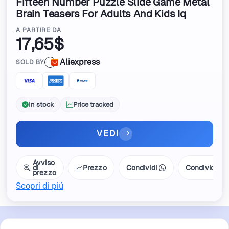
Fifteen Number Puzzle Slide Game Metal
Brain Teasers For Adults And Kids Iq
Challenges Math Educational Toys Best
A PARTIRE DA
Gifts
17,65$
Aliexpress
SOLD BY
In stock
Price tracked
VEDI
Avviso
di
Prezzo
Condividi
Condividi
prezzo
Scopri di piú