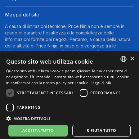
Mappa del sito
A causa di limitazioni tecniche, Price Ninja non è sempre in
grado di garantire l'esattezza o la completezza delle
informazioni fornite dai negozi. Pertanto, a causa della natura
delle attività di Price Ninja, in caso di divergenze tra le
informazioni visualizzate su Price Ninja e quelle presenti sul
×
sito web del negozio, faranno fede queste ultime. I prezzi
Questo sito web utilizza cookie
indicati includono tutte le tasse, ad eccezione dei veicoli nuovi
Questo sito web utilizza i cookie per migliorare la tua esperienza di
(prezzi IVA inclusa, escluse spese di spedizione).
ENGLISH
navigazione. Utilizzando il nostro sito web acconsenti a tutti i cookie
Questo sito partecipa al Programma Partner di eBay. Potremmo
in conformità con la nostra policy per i cookie.
Leggi di più
ricevere una commissione per gli acquisti idonei effettuati
ITALIAN
tramite i link presenti su questa pagina.
STRETTAMENTE NECESSARI
PERFORMANCE
© 2025 Performyze - P.IVA 06681730484
Informativa sulla Privacy
Informativa sui Cookie
Note Legali
TARGETING
Condizioni d'uso
Preferenze cookie
MOSTRA DETTAGLI
ACCETTA TUTTO
RIFIUTA TUTTO
17,65$
Vedi