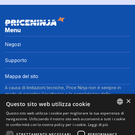
Menu
Negozi
Supporto
Mappa del sito
A causa di limitazioni tecniche, Price Ninja non è sempre in
grado di garantire l'esattezza o la completezza delle
×
informazioni fornite dai negozi. Pertanto, a causa della natura
Questo sito web utilizza cookie
delle attività di Price Ninja, in caso di divergenze tra le
informazioni visualizzate su Price Ninja e quelle presenti sul
Questo sito web utilizza i cookie per migliorare la tua esperienza di
ENGLISH
navigazione. Utilizzando il nostro sito web acconsenti a tutti i cookie
sito web del negozio, faranno fede queste ultime. I prezzi
in conformità con la nostra policy per i cookie.
Leggi di più
indicati includono tutte le tasse, ad eccezione dei veicoli nuovi
ITALIAN
(prezzi IVA inclusa, escluse spese di spedizione).
STRETTAMENTE NECESSARI
PERFORMANCE