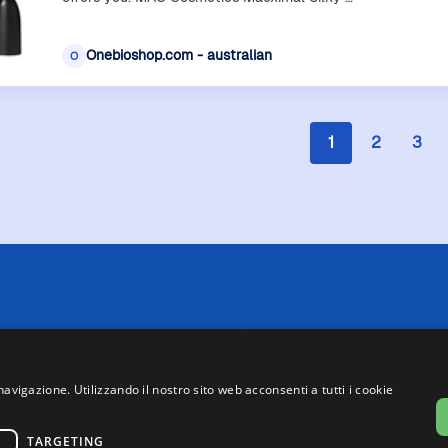
Onebioshop.com - australian
O
1
2
3
 limitazioni tecniche, Price Ninja non è sempre in grado di garantire
i negozi. Pertanto, a causa della natura delle attività di Price Ninja, 
te su Price Ninja e quelle presenti sul sito web del negozio, faranno 
navigazione. Utilizzando il nostro sito web acconsenti a tutti i cookie
asse, ad eccezione dei veicoli nuovi (prezzi IVA inclusa, escluse spe
o partecipa al Programma Partner di eBay. Potremmo ricevere una com
link presenti su questa pagina.
TARGETING