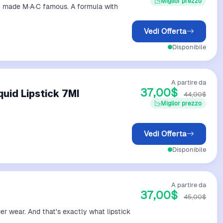
Miglior prezzo
hat made M·A·C famous. A formula with
Vedi Offerta
Disponibile
A partire da
37,00$
uid Lipstick 7Ml
44,00$
Miglior prezzo
Vedi Offerta
Disponibile
A partire da
37,00$
45,00$
r wear. And that's exactly what lipstick