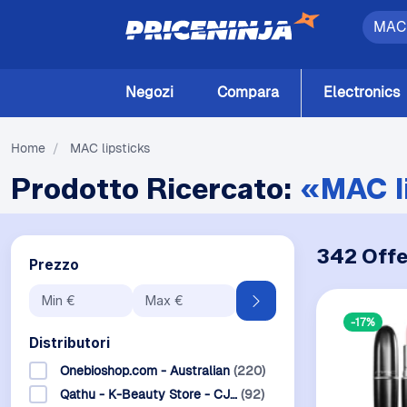
Negozi
Compara
Electronics
Home
/
MAC lipsticks
Prodotto Ricercato:
«MAC l
342 Offe
Prezzo
-17%
Distributori
Onebioshop.com - Australian
(220)
Qathu - K-Beauty Store - CJ…
(92)