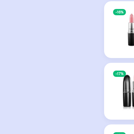
-16%
-17%