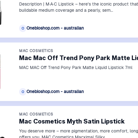
Description | M·A·C Lipstick – here's the iconic product t
buildable medium coverage and a pearly, sem…
Onebioshop.com - australian
O
MAC COSMETICS
Mac Mac Off Trend Pony Park Matte Liq
MAC MAC Off Trend Pony Park Matte Liquid Lipstick 7ml
Onebioshop.com - australian
O
MAC COSMETICS
Mac Cosmetics Myth Satin Lipstick
You deserve more – more pigmentation, more comfort, longe
offers you. MAC Cosmetics Macximal Silky …