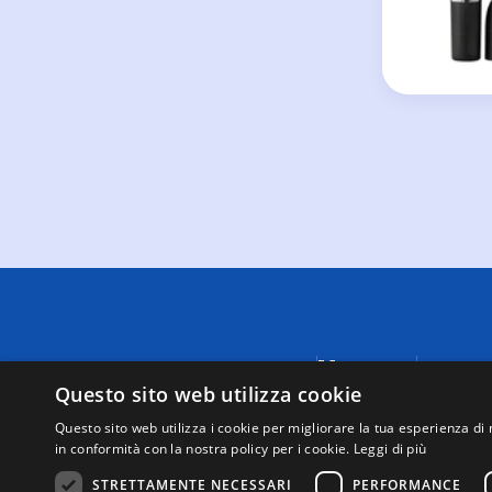
Menu
A causa di
fornite da
Questo sito web utilizza cookie
Negozi
visualizza
Supporto
Questo sito web utilizza i cookie per migliorare la tua esperienza di 
tutte le t
in conformità con la nostra policy per i cookie.
Leggi di più
Mappa del
Questo sit
sito
tramite i 
STRETTAMENTE NECESSARI
PERFORMANCE