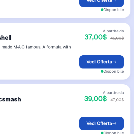
Vedi Offerta
Disponibile
A partire da
37,00$
hell
45,00$
hat made M·A·C famous. A formula with
Vedi Offerta
Disponibile
A partire da
39,00$
acsmash
47,00$
Vedi Offerta
Disponibile