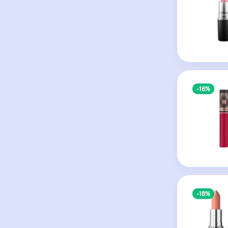
-16%
-18%