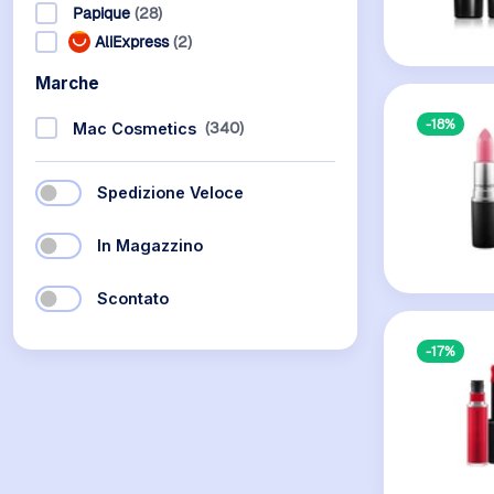
Papique
(28)
AliExpress
(2)
Marche
-18%
(340)
Mac Cosmetics
Spedizione Veloce
In Magazzino
Scontato
-17%