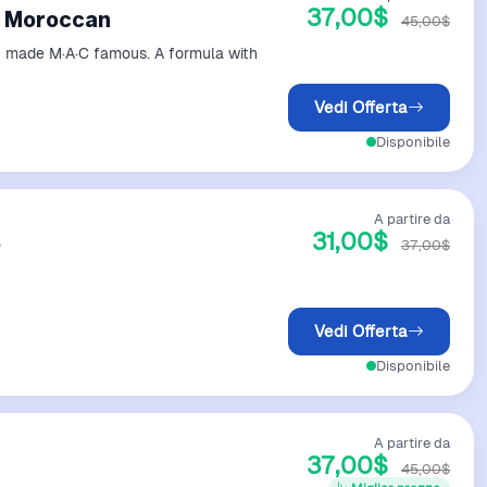
37,00$
sh Moroccan
45,00$
hat made M·A·C famous. A formula with
Vedi Offerta
Disponibile
A partire da
31,00$
6
37,00$
Vedi Offerta
Disponibile
A partire da
37,00$
45,00$