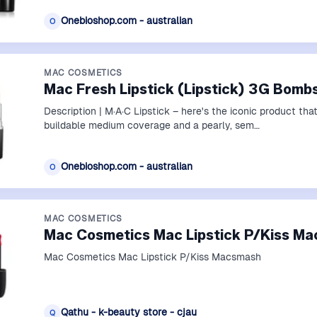
Onebioshop.com - australian
O
MAC COSMETICS
Mac Fresh Lipstick (Lipstick) 3G Bombs
Description | M·A·C Lipstick – here's the iconic product t
buildable medium coverage and a pearly, sem…
Onebioshop.com - australian
O
MAC COSMETICS
Mac Cosmetics Mac Lipstick P/Kiss M
Mac Cosmetics Mac Lipstick P/Kiss Macsmash
Qathu - k-beauty store - cjau
Q