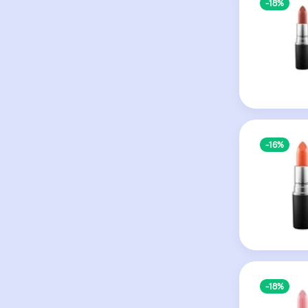
-18%
-16%
-18%