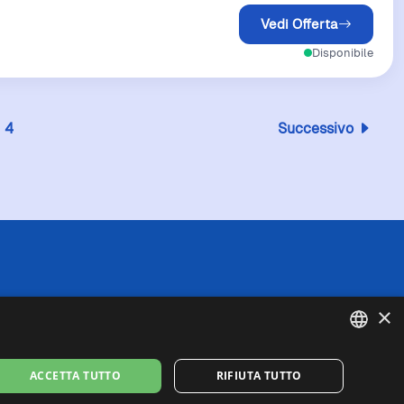
Vedi Offerta
Disponibile
4
Successivo
 l'esattezza o la completezza delle informazioni
×
in caso di divergenze tra le informazioni
fede queste ultime. I prezzi indicati includono
se di spedizione).
ENGLISH
ACCETTA TUTTO
RIFIUTA TUTTO
missione per gli acquisti idonei effettuati
ITALIAN