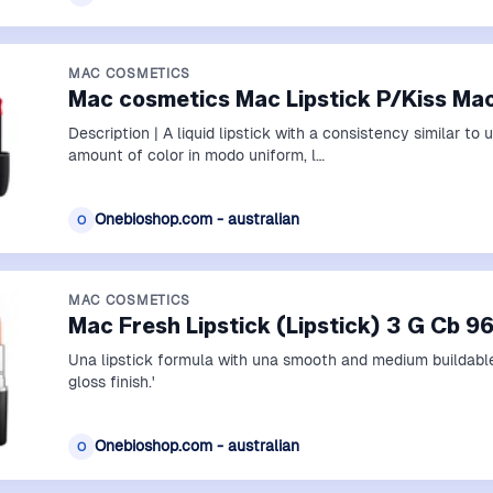
MAC COSMETICS
Mac cosmetics Mac Lipstick P/Kiss M
Description | A liquid lipstick with a consistency similar to
amount of color in modo uniform, l…
Onebioshop.com - australian
O
MAC COSMETICS
Mac Fresh Lipstick (Lipstick) 3 G Cb 9
Una lipstick formula with una smooth and medium buildable
gloss finish.'
Onebioshop.com - australian
O