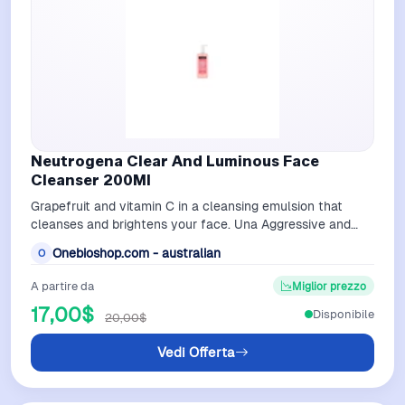
Neutrogena Clear And Luminous Face
Cleanser 200Ml
Grapefruit and vitamin C in a cleansing emulsion that
cleanses and brightens your face. Una Aggressive and
invasive cleansing can dry out a…
Onebioshop.com - australian
O
A partire da
Miglior prezzo
17,00$
Disponibile
20,00$
Vedi Offerta