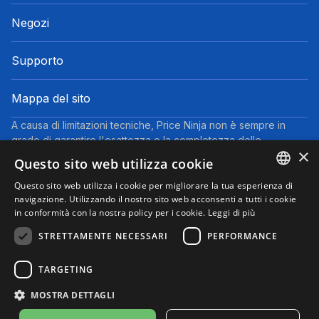
Negozi
Supporto
Mappa del sito
A causa di limitazioni tecniche, Price Ninja non è sempre in
grado di garantire l'esattezza o la completezza delle
×
informazioni fornite dai negozi. Pertanto, a causa della natura
Questo sito web utilizza cookie
delle attività di Price Ninja, in caso di divergenze tra le
informazioni visualizzate su Price Ninja e quelle presenti sul
Questo sito web utilizza i cookie per migliorare la tua esperienza di
ENGLISH
navigazione. Utilizzando il nostro sito web acconsenti a tutti i cookie
sito web del negozio, faranno fede queste ultime. I prezzi
in conformità con la nostra policy per i cookie.
Leggi di più
indicati includono tutte le tasse, ad eccezione dei veicoli nuovi
ITALIAN
(prezzi IVA inclusa, escluse spese di spedizione).
STRETTAMENTE NECESSARI
PERFORMANCE
Questo sito partecipa al Programma Partner di eBay. Potremmo
ricevere una commissione per gli acquisti idonei effettuati
TARGETING
tramite i link presenti su questa pagina.
© 2025 Performyze - P.IVA 06681730484
MOSTRA DETTAGLI
Informativa sulla Privacy
Informativa sui Cookie
Note Legali