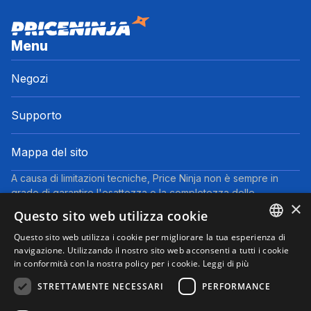
Menu
Negozi
Supporto
Mappa del sito
A causa di limitazioni tecniche, Price Ninja non è sempre in
grado di garantire l'esattezza o la completezza delle
×
informazioni fornite dai negozi. Pertanto, a causa della natura
Questo sito web utilizza cookie
delle attività di Price Ninja, in caso di divergenze tra le
informazioni visualizzate su Price Ninja e quelle presenti sul
Questo sito web utilizza i cookie per migliorare la tua esperienza di
ENGLISH
navigazione. Utilizzando il nostro sito web acconsenti a tutti i cookie
sito web del negozio, faranno fede queste ultime. I prezzi
in conformità con la nostra policy per i cookie.
Leggi di più
indicati includono tutte le tasse, ad eccezione dei veicoli nuovi
ITALIAN
(prezzi IVA inclusa, escluse spese di spedizione).
STRETTAMENTE NECESSARI
PERFORMANCE
Questo sito partecipa al Programma Partner di eBay. Potremmo
ricevere una commissione per gli acquisti idonei effettuati