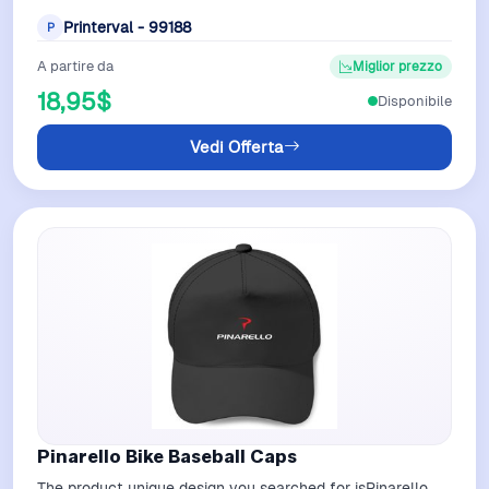
Caps at PrintervalCustom print ba…
Printerval - 99188
P
A partire da
Miglior prezzo
18,95$
Disponibile
Vedi Offerta
Pinarello Bike Baseball Caps
The product unique design you searched for isPinarello