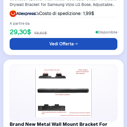
Drywall Bracket for Samsung Vizio LG Bose, Adjustable
3.35”-5.32”,Hold 20kg
Costo di spedizione: 1,99$
Aliexpress
A partire da
29,30$
Disponibile
58,60$
Vedi Offerta
Brand New Metal Wall Mount Bracket For