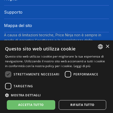
Supporto
Mappa del sito
A causa di limitazioni tecniche, Price Ninja non è sempre in
grado di garantire l'esattezza o la completezza delle
×
informazioni fornite dai negozi. Pertanto, a causa della natura
Questo sito web utilizza cookie
delle attività di Price Ninja, in caso di divergenze tra le
informazioni visualizzate su Price Ninja e quelle presenti sul
Questo sito web utilizza i cookie per migliorare la tua esperienza di
ENGLISH
navigazione. Utilizzando il nostro sito web acconsenti a tutti i cookie
sito web del negozio, faranno fede queste ultime. I prezzi
in conformità con la nostra policy per i cookie.
Leggi di più
indicati includono tutte le tasse, ad eccezione dei veicoli nuovi
ITALIAN
(prezzi IVA inclusa, escluse spese di spedizione).
STRETTAMENTE NECESSARI
PERFORMANCE
Questo sito partecipa al Programma Partner di eBay. Potremmo
ricevere una commissione per gli acquisti idonei effettuati
TARGETING
tramite i link presenti su questa pagina.
© 2025 Performyze - P.IVA 06681730484
MOSTRA DETTAGLI
Informativa sulla Privacy
Informativa sui Cookie
Note Legali
Condizioni d'uso
Preferenze cookie
ACCETTA TUTTO
RIFIUTA TUTTO