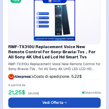
-15%
RMF-TX310U Replacement Voice New
Remote Control For Sony-Bravia-Tvs，For
All Sony 4K Uhd Led Lcd Hd Smart Tvs
RMF-TX310U Replacement Voice New Remote Control for
Sony-Bravia-TVs，for All Sony 4K UHD LED LCD HD
Smart TVs
Costo di spedizione: 5,22$
Aliexpress
A partire da
21,25$
Disponibile
25,00$
Vedi Offerta