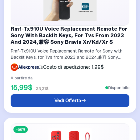
Rmf-Tx910U Voice Replacement Remote For
Sony With Backlit Keys, For Tvs From 2023
And 2024,兼容 Sony Bravia Xr/Kd/Xr S
Rmf-Tx910U Voice Replacement Remote for Sony with
Backlit Keys, for Tvs from 2023 and 2024,兼容 Sony
Bravia Xr/Kd/Xr S
Costo di spedizione: 1,99$
Aliexpress
A partire da
15,99$
Disponibile
33,31$
Vedi Offerta
-56%