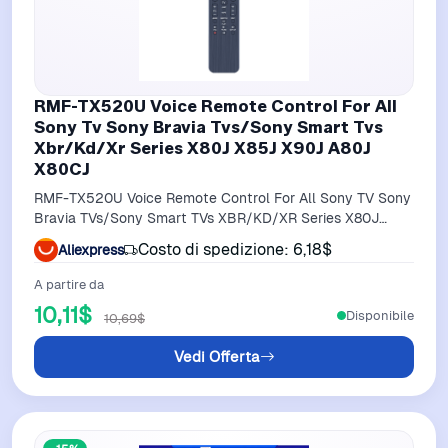
RMF-TX520U Voice Remote Control For All
Sony Tv Sony Bravia Tvs/Sony Smart Tvs
Xbr/Kd/Xr Series X80J X85J X90J A80J
X80CJ
RMF-TX520U Voice Remote Control For All Sony TV Sony
Bravia TVs/Sony Smart TVs XBR/KD/XR Series X80J
X85J X90J A80J X80CJ
Costo di spedizione: 6,18$
Aliexpress
A partire da
10,11$
Disponibile
10,69$
Vedi Offerta