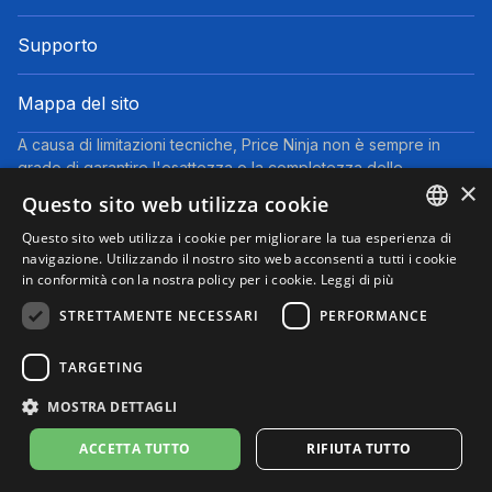
Supporto
Mappa del sito
A causa di limitazioni tecniche, Price Ninja non è sempre in
grado di garantire l'esattezza o la completezza delle
×
informazioni fornite dai negozi. Pertanto, a causa della natura
Questo sito web utilizza cookie
delle attività di Price Ninja, in caso di divergenze tra le
informazioni visualizzate su Price Ninja e quelle presenti sul
Questo sito web utilizza i cookie per migliorare la tua esperienza di
ENGLISH
navigazione. Utilizzando il nostro sito web acconsenti a tutti i cookie
sito web del negozio, faranno fede queste ultime. I prezzi
in conformità con la nostra policy per i cookie.
Leggi di più
indicati includono tutte le tasse, ad eccezione dei veicoli nuovi
ITALIAN
(prezzi IVA inclusa, escluse spese di spedizione).
STRETTAMENTE NECESSARI
PERFORMANCE
Questo sito partecipa al Programma Partner di eBay. Potremmo
ricevere una commissione per gli acquisti idonei effettuati
TARGETING
tramite i link presenti su questa pagina.
© 2025 Performyze - P.IVA 06681730484
MOSTRA DETTAGLI
Informativa sulla Privacy
Informativa sui Cookie
Note Legali
Condizioni d'uso
Preferenze cookie
ACCETTA TUTTO
RIFIUTA TUTTO