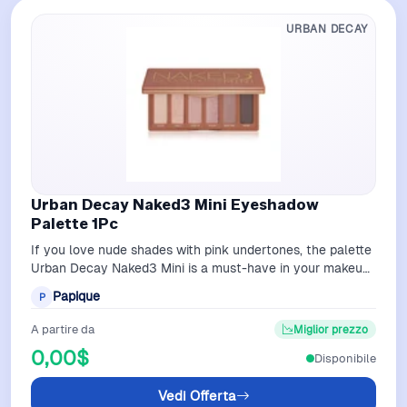
URBAN DECAY
Urban Decay Naked3 Mini Eyeshadow
Palette 1Pc
If you love nude shades with pink undertones, the palette
Urban Decay Naked3 Mini is a must-have in your makeup
collection. It contains 6 h…
Papique
P
A partire da
Miglior prezzo
0,00$
Disponibile
Vedi Offerta