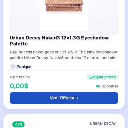
Urban Decay Naked3 12X1.3G Eyeshadow
Palette
Naturalness never goes out of style. The pink eyeshadow
palette Urban Decay Naked3 contains 12 neutral and pink
shades, perfect for a natur…
Papique
P
A partire da
Miglior prezzo
0,00$
Disponibile
Vedi Offerta
URBAN DECAY
-17%