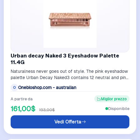
Urban decay Naked 3 Eyeshadow Palette
11.4G
Naturalness never goes out of style. The pink eyeshadow
palette Urban Decay Naked3 contains 12 neutral and pink
shades, perfect for a make-…
Onebioshop.com - australian
O
A partire da
Miglior prezzo
161,00$
Disponibile
193,00$
Vedi Offerta