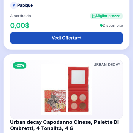
brown-beige, is perfect for a natur…
Papique
P
A partire da
Miglior prezzo
0,00$
Disponibile
Vedi Offerta
URBAN DECAY
-20%
Urban decay Capodanno Cinese, Palette Di
Ombretti, 4 Tonalità, 4 G