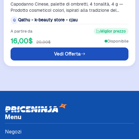
Capodanno Cinese, palette di ombretti, 4 tonalità, 4 g —
Prodotto cosmeticoI colori, ispirati alla tradizione del
Capodanno cinese, garanti…
Qathu - k-beauty store - cjau
Q
A partire da
Miglior prezzo
16,00$
Disponibile
20,00$
Vedi Offerta
Menu
Negozi