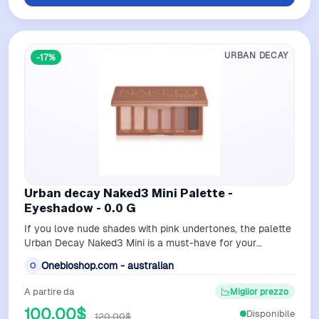
URBAN DECAY
-17%
Urban decay Naked3 Mini Palette -
Eyeshadow - 0.0 G
If you love nude shades with pink undertones, the palette
Urban Decay Naked3 Mini is a must-have for your
makeup collection. It contains 6 …
Onebioshop.com - australian
O
A partire da
Miglior prezzo
100,00$
Disponibile
120,00$