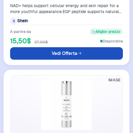
NAD+ helps support cellular energy and skin repair for a
more youthful appearance.EGF peptide supports natural
skin renewal and helps impro…
Shein
S
A partire da
Miglior prezzo
15,50$
Disponibile
27,00$
Vedi Offerta
IMAGE