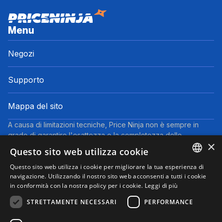
Menu
Negozi
Supporto
Mappa del sito
A causa di limitazioni tecniche, Price Ninja non è sempre in
grado di garantire l'esattezza o la completezza delle
×
informazioni fornite dai negozi. Pertanto, a causa della natura
Questo sito web utilizza cookie
delle attività di Price Ninja, in caso di divergenze tra le
informazioni visualizzate su Price Ninja e quelle presenti sul
Questo sito web utilizza i cookie per migliorare la tua esperienza di
ENGLISH
navigazione. Utilizzando il nostro sito web acconsenti a tutti i cookie
sito web del negozio, faranno fede queste ultime. I prezzi
in conformità con la nostra policy per i cookie.
Leggi di più
indicati includono tutte le tasse, ad eccezione dei veicoli nuovi
ITALIAN
(prezzi IVA inclusa, escluse spese di spedizione).
STRETTAMENTE NECESSARI
PERFORMANCE
Questo sito partecipa al Programma Partner di eBay. Potremmo
ricevere una commissione per gli acquisti idonei effettuati