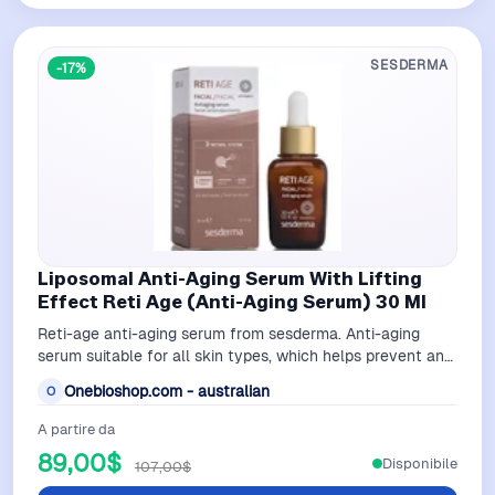
SESDERMA
-17%
Liposomal Anti-Aging Serum With Lifting
Effect Reti Age (Anti-Aging Serum) 30 Ml
Reti-age anti-aging serum from sesderma. Anti-aging
serum suitable for all skin types, which helps prevent and
correct signs of skin aging …
Onebioshop.com - australian
O
A partire da
89,00$
Disponibile
107,00$