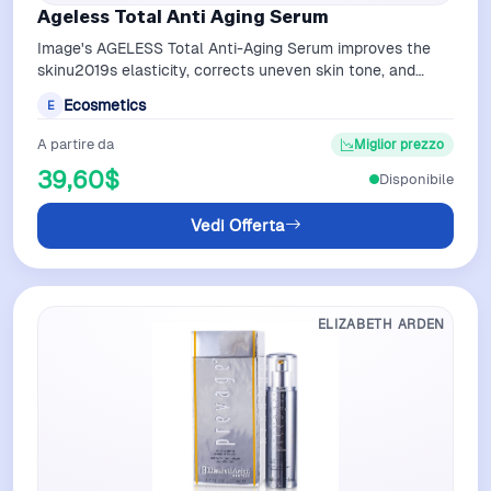
Ageless Total Anti Aging Serum
Image's AGELESS Total Anti-Aging Serum improves the
skinu2019s elasticity, corrects uneven skin tone, and
reduces the appearance of wrinkle…
Ecosmetics
E
A partire da
Miglior prezzo
39,60$
Disponibile
Vedi Offerta
ELIZABETH ARDEN