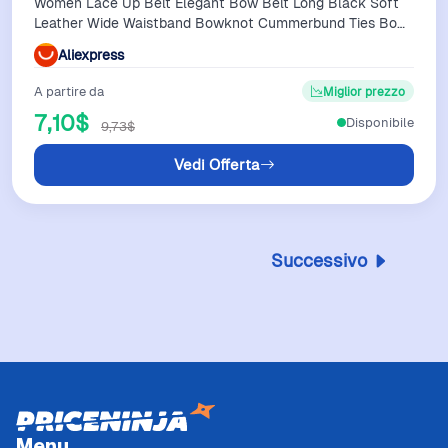
Women Lace Up Belt Elegant Bow Belt Long Black Soft
Leather Wide Waistband Bowknot Cummerbund Ties Bow
Ladies Dress Decoration
Aliexpress
A partire da
Miglior prezzo
7,10$
Disponibile
9,73$
Vedi Offerta
Successivo
Menu