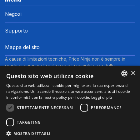
Negozi
Supporto
Mappa del sito
A causa di limitazioni tecniche, Price Ninja non è sempre in
grado di garantire l'esattezza o la completezza delle
×
informazioni fornite dai negozi. Pertanto, a causa della natura
Questo sito web utilizza cookie
delle attività di Price Ninja, in caso di divergenze tra le
informazioni visualizzate su Price Ninja e quelle presenti sul
Questo sito web utilizza i cookie per migliorare la tua esperienza di
ENGLISH
navigazione. Utilizzando il nostro sito web acconsenti a tutti i cookie
sito web del negozio, faranno fede queste ultime. I prezzi
in conformità con la nostra policy per i cookie.
Leggi di più
indicati includono tutte le tasse, ad eccezione dei veicoli nuovi
ITALIAN
(prezzi IVA inclusa, escluse spese di spedizione).
STRETTAMENTE NECESSARI
PERFORMANCE
Questo sito partecipa al Programma Partner di eBay. Potremmo
ricevere una commissione per gli acquisti idonei effettuati
TARGETING
tramite i link presenti su questa pagina.
© 2025 Performyze - P.IVA 06681730484
MOSTRA DETTAGLI
Informativa sulla Privacy
Informativa sui Cookie
Note Legali