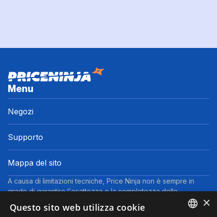
Menu
Negozi
Supporto
Mappa del sito
A causa di limitazioni tecniche, Price Ninja non è sempre in
grado di garantire l'esattezza o la completezza delle
×
informazioni fornite dai negozi. Pertanto, a causa della natura
Questo sito web utilizza cookie
delle attività di Price Ninja, in caso di divergenze tra le