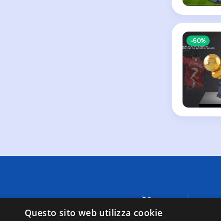
-50%
Menu
A causa di
fornite da
Questo sito web utilizza cookie
Negozi