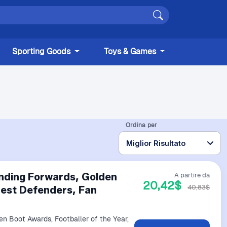
Sporting Goods
Toys & Games
Ordina per
anding Forwards, Golden
A partire da
20,42$
40,83$
Best Defenders, Fan
en Boot Awards, Footballer of the Year,