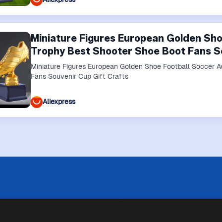
Miniature Figures European Golden Sh
Trophy Best Shooter Shoe Boot Fans So
Miniature Figures European Golden Shoe Football Soccer 
Fans Souvenir Cup Gift Crafts
Aliexpress
 limitazioni tecniche, Price Ninja non è sempre in grado di garantire
i negozi. Pertanto, a causa della natura delle attività di Price Ninja, 