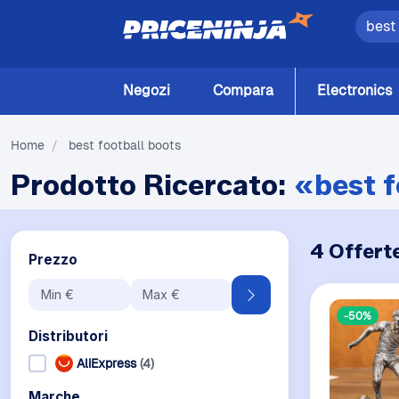
Negozi
Compara
Electronics
Home
/
best football boots
Prodotto Ricercato:
«best f
4 Offert
Prezzo
-50%
Distributori
AliExpress
(4)
Marche