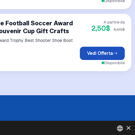
Disponibile
oe Football Soccer Award
A partire da
2,50$
5,00$
uvenir Cup Gift Crafts
Award Trophy Best Shooter Shoe Boot
Vedi Offerta
Disponibile
 l'esattezza o la completezza delle informazioni
×
in caso di divergenze tra le informazioni