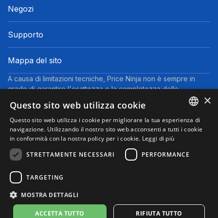
Negozi
Supporto
Mappa del sito
A causa di limitazioni tecniche, Price Ninja non è sempre in
grado di garantire l'esattezza o la completezza delle
×
informazioni fornite dai negozi. Pertanto, a causa della natura
Questo sito web utilizza cookie
delle attività di Price Ninja, in caso di divergenze tra le
informazioni visualizzate su Price Ninja e quelle presenti sul
Questo sito web utilizza i cookie per migliorare la tua esperienza di
ENGLISH
navigazione. Utilizzando il nostro sito web acconsenti a tutti i cookie
sito web del negozio, faranno fede queste ultime. I prezzi
in conformità con la nostra policy per i cookie.
Leggi di più
indicati includono tutte le tasse, ad eccezione dei veicoli nuovi
ITALIAN
(prezzi IVA inclusa, escluse spese di spedizione).
STRETTAMENTE NECESSARI
PERFORMANCE
Questo sito partecipa al Programma Partner di eBay. Potremmo
ricevere una commissione per gli acquisti idonei effettuati
TARGETING
tramite i link presenti su questa pagina.
© 2025 Performyze - P.IVA 06681730484
MOSTRA DETTAGLI
Informativa sulla Privacy
Informativa sui Cookie
Note Legali
Condizioni d'uso
Preferenze cookie
ACCETTA TUTTO
RIFIUTA TUTTO