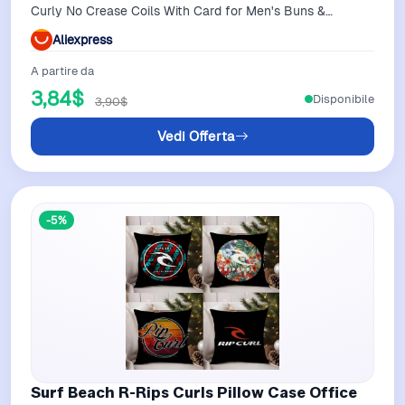
Curly No Crease Coils With Card for Men's Buns &
Women's Long Hair
Aliexpress
A partire da
3,84$
Disponibile
3,90$
Vedi Offerta
-5%
Surf Beach R-Rips Curls Pillow Case Office