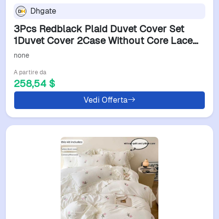
Dhgate
3Pcs Redblack Plaid Duvet Cover Set
1Duvet Cover 2Case Without Core Lace
Embroidery Bedding Set H251111
none
A partire da
258,54 $
Vedi Offerta