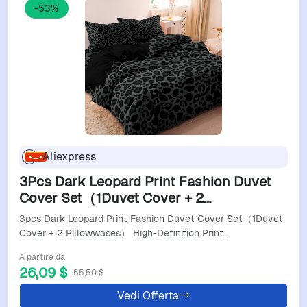
-53%
Aliexpress
3Pcs Dark Leopard Print Fashion Duvet
Cover Set（1Duvet Cover + 2
Pillowwases） High-Definition Printed
3pcs Dark Leopard Print Fashion Duvet Cover Set（1Duvet
Luxurybedding Set
Cover + 2 Pillowwases） High-Definition Print…
A partire da
26,09 $
55,50 $
Vedi Offerta