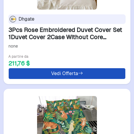
Dhgate
3Pcs Rose Embroidered Duvet Cover Set
1Duvet Cover 2Case Without Core
Princess Style Lace Bedding Set H251011
none
A partire da
211,76 $
Vedi Offerta