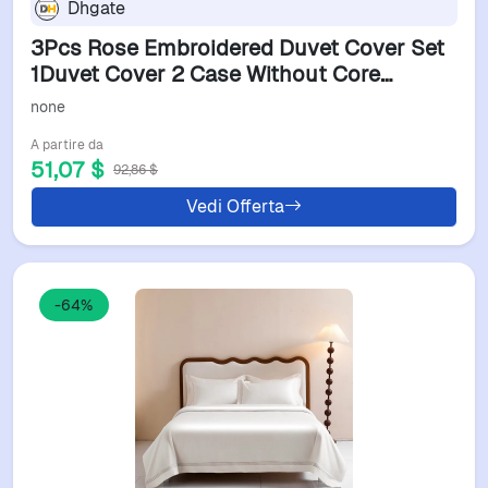
Dhgate
3Pcs Rose Embroidered Duvet Cover Set
1Duvet Cover 2 Case Without Core
Princess Style Lace Bedding Setm251118
none
A partire da
51,07 $
92,86 $
Vedi Offerta
-64%