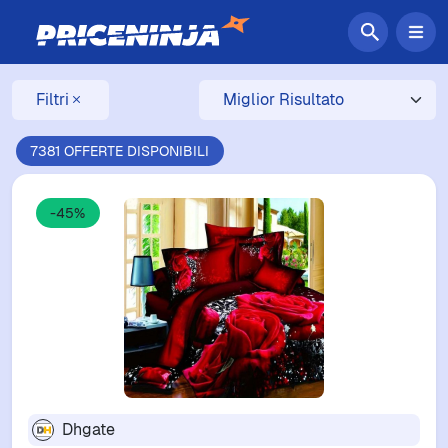
Filtri
7381 OFFERTE DISPONIBILI
-45%
Dhgate