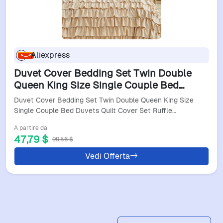
Aliexpress
Duvet Cover Bedding Set Twin Double
Queen King Size Single Couple Bed
Duvets Quilt Cover Set Ruffles Princess
Duvet Cover Bedding Set Twin Double Queen King Size
Bed Linen 220X240
Single Couple Bed Duvets Quilt Cover Set Ruffle…
A partire da
47,79 $
99,56 $
Vedi Offerta