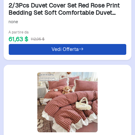
2/3Pcs Duvet Cover Set Red Rose Print
Bedding Set Soft Comfortable Duvet
Cover 1Duvet Cover 1/2 Case Without
none
Corem251118
A partire da
61,63 $
112,05 $
Vedi Offerta