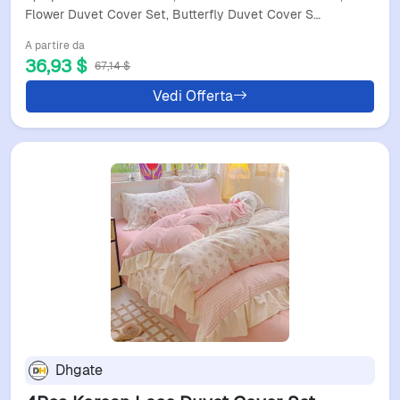
Sheet
Flower Duvet Cover Set, Butterfly Duvet Cover S…
A partire da
36,93 $
67,14 $
Vedi Offerta
Dhgate