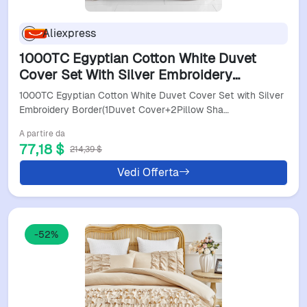
Aliexpress
1000TC Egyptian Cotton White Duvet
Cover Set With Silver Embroidery
Border(1Duvet Cover+2Pillow Shams)Soft
1000TC Egyptian Cotton White Duvet Cover Set with Silver
Breathable
Embroidery Border(1Duvet Cover+2Pillow Sha…
A partire da
77,18 $
214,39 $
Vedi Offerta
-52%