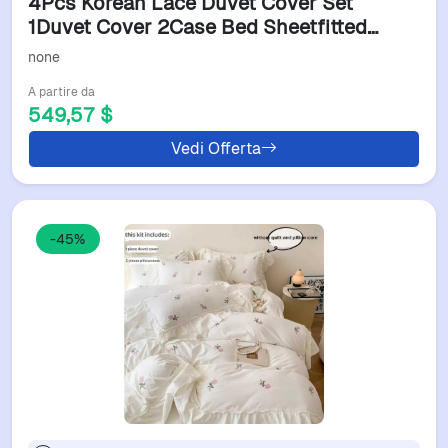
4Pcs Korean Lace Duvet Cover Set
1Duvet Cover 2Case Bed Sheetfitted
Sheet Pink Checkered Print Bedding Set
none
H251011
A partire da
549,57 $
Vedi Offerta
-45%