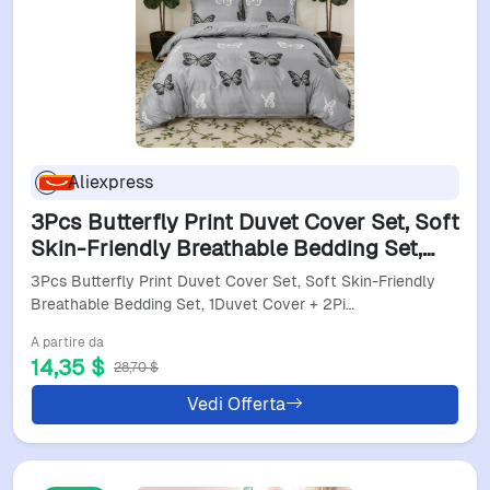
Aliexpress
3Pcs Butterfly Print Duvet Cover Set, Soft
Skin-Friendly Breathable Bedding Set,
1Duvet Cover + 2Pillowcases, All-Season
3Pcs Butterfly Print Duvet Cover Set, Soft Skin-Friendly
Breathable Bedding Set, 1Duvet Cover + 2Pi…
A partire da
14,35 $
28,70 $
Vedi Offerta