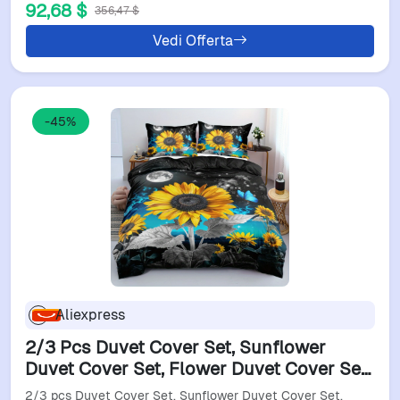
92,68 $
356,47 $
Vedi Offerta
-45%
Aliexpress
2/3 Pcs Duvet Cover Set, Sunflower
Duvet Cover Set, Flower Duvet Cover Set,
Butterfly Duvet Cover Set, Sunflower Bed
2/3 pcs Duvet Cover Set, Sunflower Duvet Cover Set,