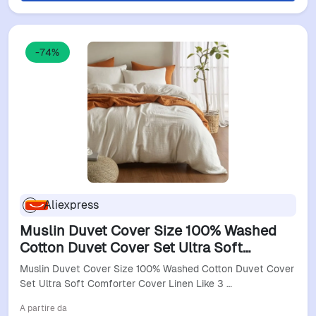
-74%
Aliexpress
Muslin Duvet Cover Size 100% Washed
Cotton Duvet Cover Set Ultra Soft
Comforter Cover Linen Like 3 Pieces
Muslin Duvet Cover Size 100% Washed Cotton Duvet Cover
Minimalist Gauze Duve
Set Ultra Soft Comforter Cover Linen Like 3 …
A partire da