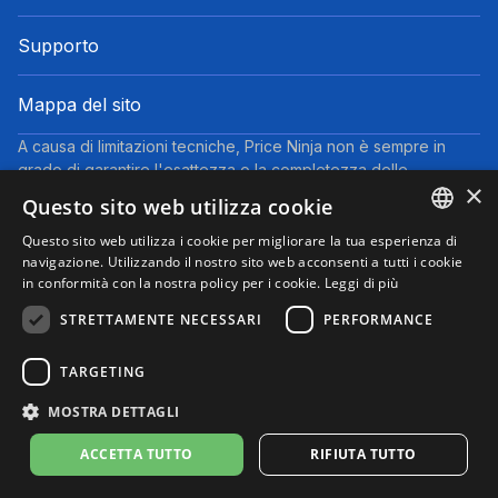
Supporto
Mappa del sito
A causa di limitazioni tecniche, Price Ninja non è sempre in
grado di garantire l'esattezza o la completezza delle
×
informazioni fornite dai negozi. Pertanto, a causa della natura
Questo sito web utilizza cookie
delle attività di Price Ninja, in caso di divergenze tra le
informazioni visualizzate su Price Ninja e quelle presenti sul
Questo sito web utilizza i cookie per migliorare la tua esperienza di
ENGLISH
navigazione. Utilizzando il nostro sito web acconsenti a tutti i cookie
sito web del negozio, faranno fede queste ultime. I prezzi
in conformità con la nostra policy per i cookie.
Leggi di più
indicati includono tutte le tasse, ad eccezione dei veicoli nuovi
ITALIAN
(prezzi IVA inclusa, escluse spese di spedizione).
STRETTAMENTE NECESSARI
PERFORMANCE
Questo sito partecipa al Programma Partner di eBay. Potremmo
ricevere una commissione per gli acquisti idonei effettuati
TARGETING
tramite i link presenti su questa pagina.
© 2025 Performyze - P.IVA 06681730484
MOSTRA DETTAGLI
Informativa sulla Privacy
Informativa sui Cookie
Note Legali
Condizioni d'uso
Preferenze cookie
ACCETTA TUTTO
RIFIUTA TUTTO