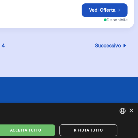
Vedi Offerta
Disponibile
4
Successivo
 l'esattezza o la completezza delle informazioni
×
in caso di divergenze tra le informazioni
fede queste ultime. I prezzi indicati includono
se di spedizione).
ENGLISH
ACCETTA TUTTO
RIFIUTA TUTTO
missione per gli acquisti idonei effettuati
ITALIAN