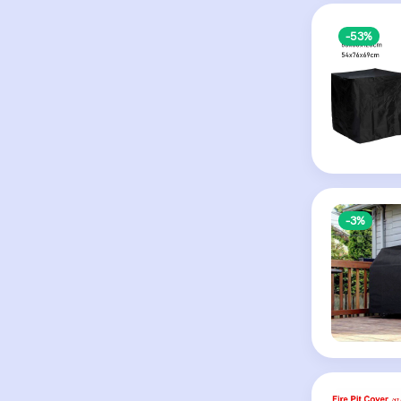
-53%
-3%