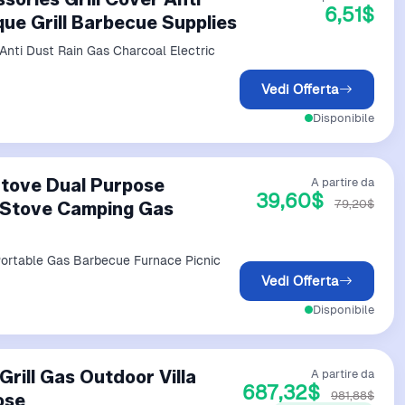
6,51$
ue Grill Barbecue Supplies
nti Dust Rain Gas Charcoal Electric
Vedi Offerta
Disponibile
Stove Dual Purpose
A partire da
39,60$
79,20$
 Stove Camping Gas
Portable Gas Barbecue Furnace Picnic
Vedi Offerta
Disponibile
rill Gas Outdoor Villa
A partire da
687,32$
981,88$
ose