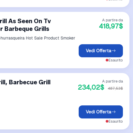
ill As Seen On Tv
A partire da
418,97$
 Barbeque Grills
Churrasqueira Hot Sale Product Smoker
Vedi Offerta
Esaurito
l, Barbecue Grill
A partire da
234,02$
487,53$
Vedi Offerta
Esaurito