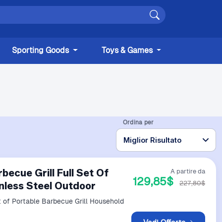
Sporting Goods
Toys & Games
Ordina per
becue Grill Full Set Of
A partire da
129,85$
227,80$
nless Steel Outdoor
t of Portable Barbecue Grill Household