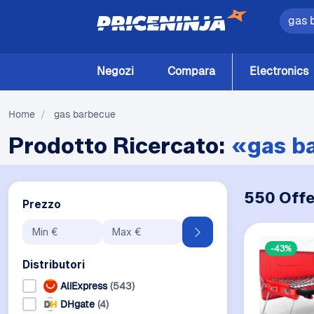
Negozi
Compara
Electronics
Home
/
gas barbecue
Prodotto Ricercato:
«gas b
550 Offe
Prezzo
-43%
Distributori
AliExpress
(543)
DHgate
(4)