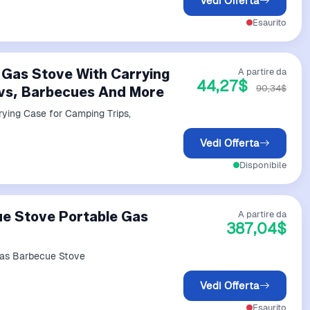
Vedi Offerta
Esaurito
Gas Stove With Carrying
A partire da
44,27$
90,34$
Rvs, Barbecues And More
ying Case for Camping Trips,
Vedi Offerta
Disponibile
cue Stove Portable Gas
A partire da
387,04$
Gas Barbecue Stove
Vedi Offerta
Esaurito