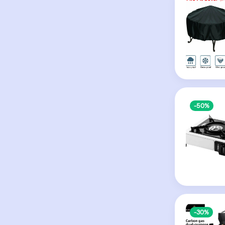
-50%
-30%