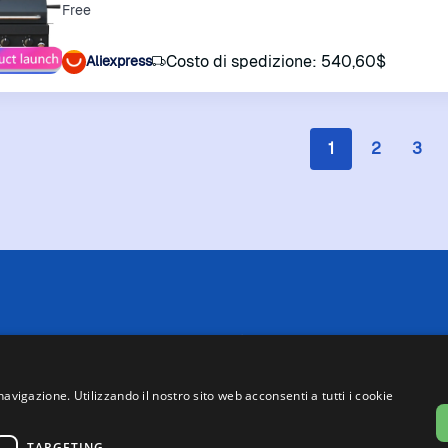
Free
Costo di spedizione: 540,60$
Aliexpress
1
2
3
 limitazioni tecniche, Price Ninja non è sempre in grado di garantire
i negozi. Pertanto, a causa della natura delle attività di Price Ninja, 
te su Price Ninja e quelle presenti sul sito web del negozio, faranno 
navigazione. Utilizzando il nostro sito web acconsenti a tutti i cookie
asse, ad eccezione dei veicoli nuovi (prezzi IVA inclusa, escluse spe
o partecipa al Programma Partner di eBay. Potremmo ricevere una com
link presenti su questa pagina.
TARGETING