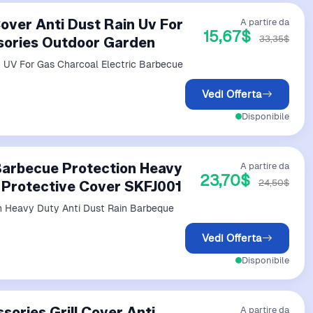
over Anti Dust Rain Uv For
A partire da
15,67$
33,35$
sories Outdoor Garden
n UV For Gas Charcoal Electric Barbecue
Vedi Offerta
Disponibile
Barbecue Protection Heavy
A partire da
23,70$
24,50$
l Protective Cover SKFJ001
 Heavy Duty Anti Dust Rain Barbeque
Vedi Offerta
Disponibile
ories Grill Cover Anti
A partire da