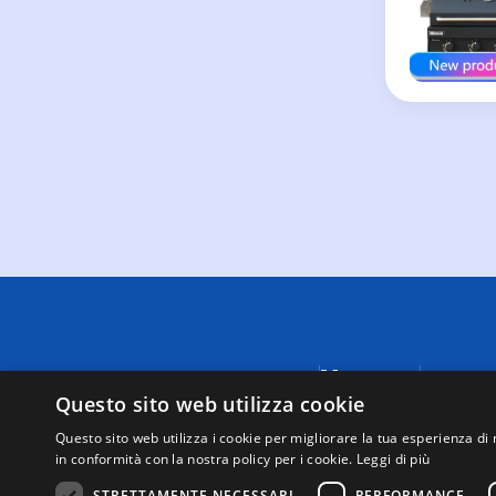
Menu
A causa di
fornite da
Questo sito web utilizza cookie
Negozi
visualizza
Supporto
Questo sito web utilizza i cookie per migliorare la tua esperienza di 
tutte le t
in conformità con la nostra policy per i cookie.
Leggi di più
Mappa del
Questo sit
sito
tramite i 
STRETTAMENTE NECESSARI
PERFORMANCE