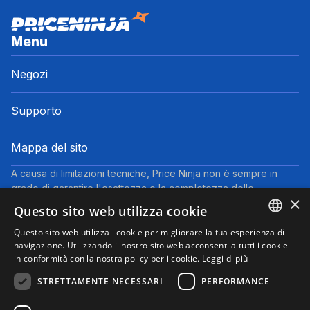
Menu
Negozi
Supporto
Mappa del sito
A causa di limitazioni tecniche, Price Ninja non è sempre in
grado di garantire l'esattezza o la completezza delle
×
informazioni fornite dai negozi. Pertanto, a causa della natura
Questo sito web utilizza cookie
delle attività di Price Ninja, in caso di divergenze tra le
informazioni visualizzate su Price Ninja e quelle presenti sul
Questo sito web utilizza i cookie per migliorare la tua esperienza di
ENGLISH
navigazione. Utilizzando il nostro sito web acconsenti a tutti i cookie
sito web del negozio, faranno fede queste ultime. I prezzi
in conformità con la nostra policy per i cookie.
Leggi di più
indicati includono tutte le tasse, ad eccezione dei veicoli nuovi
ITALIAN
(prezzi IVA inclusa, escluse spese di spedizione).
STRETTAMENTE NECESSARI
PERFORMANCE
Questo sito partecipa al Programma Partner di eBay. Potremmo
ricevere una commissione per gli acquisti idonei effettuati