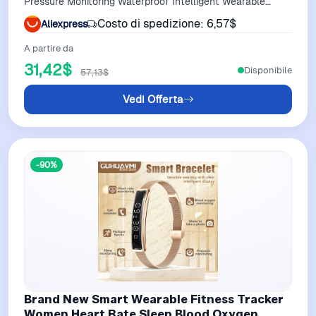
Pressure Monitoring Waterproof Intelligent Wearable
Device SmartRing New
Costo di spedizione: 6,57$
Aliexpress
A partire da
31,42$
Disponibile
57,13$
Vedi Offerta
-90%
Brand New Smart Wearable Fitness Tracker
Women Heart Rate Sleep Blood Oxygen