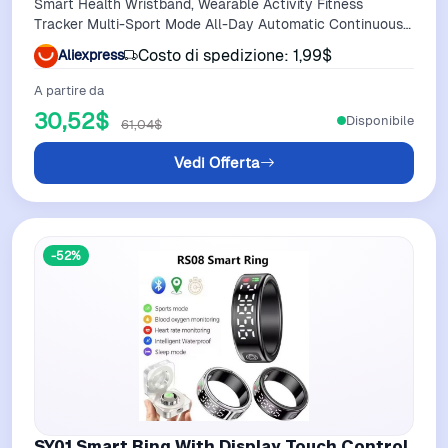
Smart Health Wristband, Wearable Activity Fitness
Tracker Multi-Sport Mode All-Day Automatic Continuous
Monitoring Health Data
Costo di spedizione: 1,99$
Aliexpress
A partire da
30,52$
Disponibile
61,04$
Vedi Offerta
-52%
SY01 Smart Ring With Display Touch Control