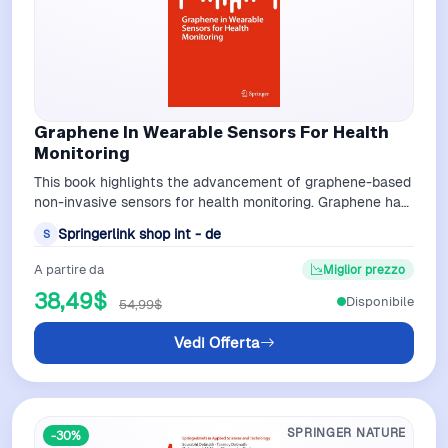
Graphene In Wearable Sensors For Health
Monitoring
This book highlights the advancement of graphene-based
non-invasive sensors for health monitoring. Graphene has
been considered the stronge…
Springerlink shop int - de
S
A partire da
Miglior prezzo
38,49$
Disponibile
54,99$
Vedi Offerta
SPRINGER NATURE
-30%