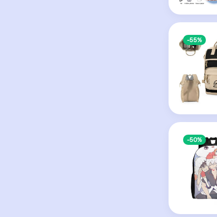
-55%
-50%