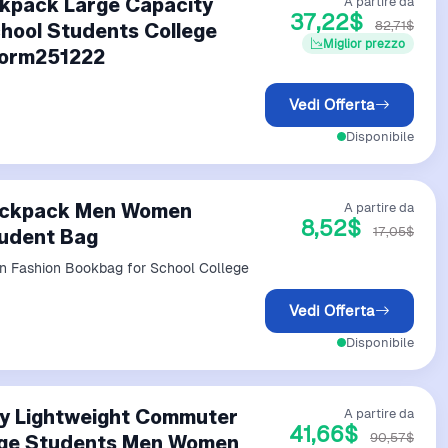
ckpack Large Capacity
A partire da
37,22$
82,71$
hool Students College
Miglior prezzo
porm251222
Vedi Offerta
Disponibile
ackpack Men Women
A partire da
8,52$
17,05$
tudent Bag
Fashion Bookbag for School College
Vedi Offerta
Disponibile
ty Lightweight Commuter
A partire da
41,66$
90,57$
lege Students Men Women