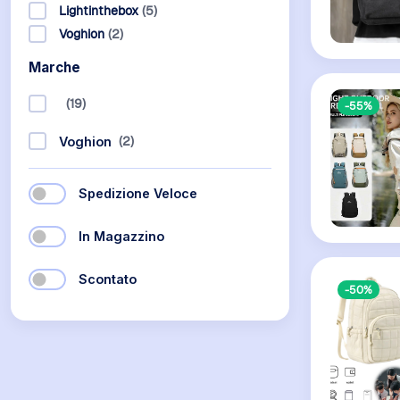
Lightinthebox
(5)
Voghion
(2)
Marche
(19)
-55%
(2)
Voghion
Spedizione Veloce
In Magazzino
Scontato
-50%