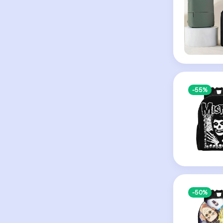
-55%
-50%