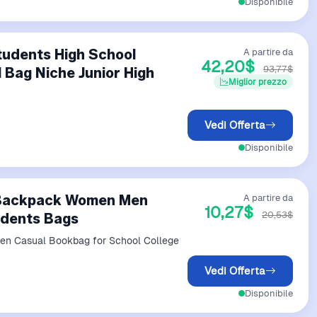
Disponibile
tudents High School
A partire da
42,20$
93,77$
 Bag Niche Junior High
Miglior prezzo
Vedi Offerta
Disponibile
 Backpack Women Men
A partire da
10,27$
20,53$
udents Bags
n Casual Bookbag for School College
Vedi Offerta
Disponibile