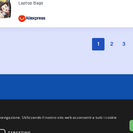
Laptop Bags
Aliexpress
1
2
3
 limitazioni tecniche, Price Ninja non è sempre in grado di garantire
i negozi. Pertanto, a causa della natura delle attività di Price Ninja, 
te su Price Ninja e quelle presenti sul sito web del negozio, faranno 
navigazione. Utilizzando il nostro sito web acconsenti a tutti i cookie
asse, ad eccezione dei veicoli nuovi (prezzi IVA inclusa, escluse spe
o partecipa al Programma Partner di eBay. Potremmo ricevere una com
link presenti su questa pagina.
TARGETING