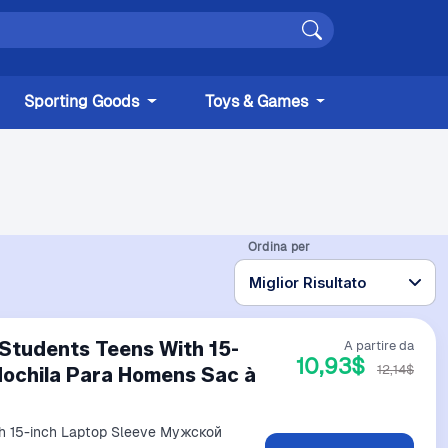
Sporting Goods
Toys & Games
Ordina per
Students Teens With 15-
A partire da
10,93$
12,14$
ochila Para Homens Sac à
th 15-inch Laptop Sleeve Мужской