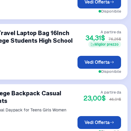
Vedi Offerta
Disponibile
ravel Laptop Bag 16Inch
A partire da
34,31$
76,25$
ege Students High School
Miglior prezzo
Vedi Offerta
Disponibile
llege Backpack Casual
A partire da
23,00$
46,01$
nts
ual Daypack for Teens Girls Women
Vedi Offerta