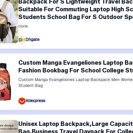
Backpack For S Lightweight Travel Ba
Suitable For Commuting Laptop High Sc
Students School Bag For S Outdoor S
none
Dhgate
Custom Manga Evangeliones Laptop B
Fashion Bookbag For School College S
Custom Manga Evangeliones Laptop Backpack Men Women 
Student Bag
Aliexpress
Unisex Laptop Backpack,Large Capaci
Bag,Business Travel Daypack For Col