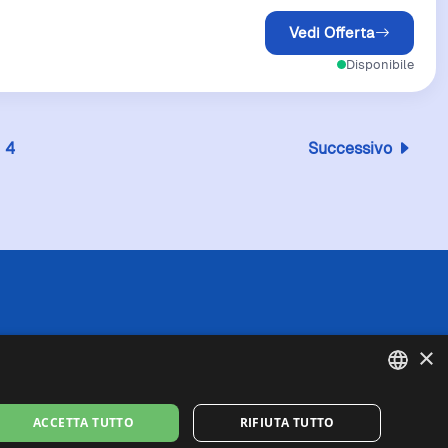
Vedi Offerta
Disponibile
4
Successivo
 l'esattezza o la completezza delle informazioni
×
in caso di divergenze tra le informazioni
fede queste ultime. I prezzi indicati includono
se di spedizione).
ENGLISH
ACCETTA TUTTO
RIFIUTA TUTTO
missione per gli acquisti idonei effettuati
ITALIAN