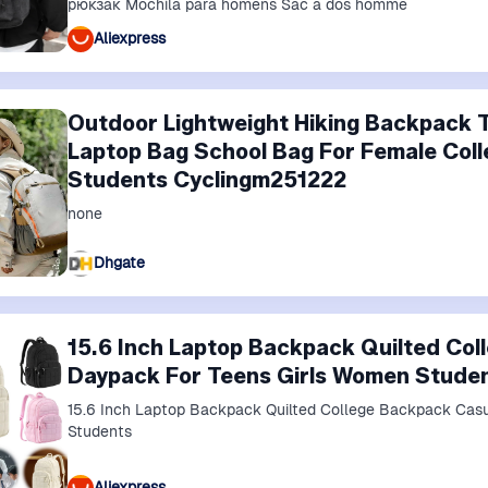
рюкзак Mochila para homens Sac à dos homme
Aliexpress
Outdoor Lightweight Hiking Backpack T
Laptop Bag School Bag For Female Coll
Students Cyclingm251222
none
Dhgate
15.6 Inch Laptop Backpack Quilted Co
Daypack For Teens Girls Women Stude
15.6 Inch Laptop Backpack Quilted College Backpack Cas
Students
Aliexpress