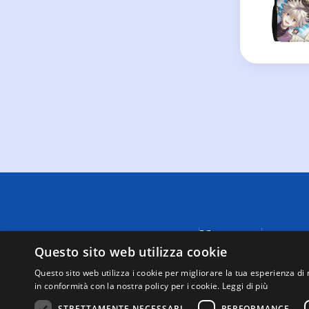
Menu
A causa di
fornite da
Questo sito web utilizza cookie
Negozi
visualizza
Supporto
Questo sito web utilizza i cookie per migliorare la tua esperienza di 
tutte le t
in conformità con la nostra policy per i cookie.
Leggi di più
Mappa del
Questo sit
sito
tramite i 
STRETTAMENTE NECESSARI
PERFORMANCE