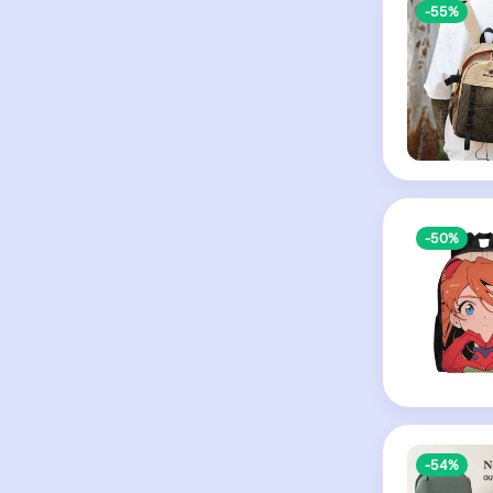
-55%
-50%
-54%