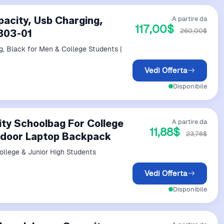
pacity, Usb Charging,
A partire da
117,00$
260,00$
D803-01
g, Black for Men & College Students |
Vedi Offerta
Disponibile
ty Schoolbag For College
A partire da
11,88$
23,76$
utdoor Laptop Backpack
llege & Junior High Students
Vedi Offerta
Disponibile