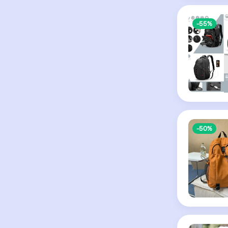
-55%
-50%