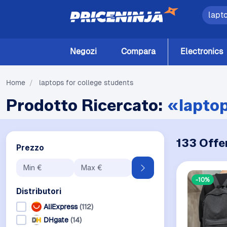
Negozi
Compara
Electronics
Home
/
laptops for college students
Prodotto Ricercato:
«laptop
133 Offe
Prezzo
-10%
Distributori
AliExpress
(112)
DHgate
(14)