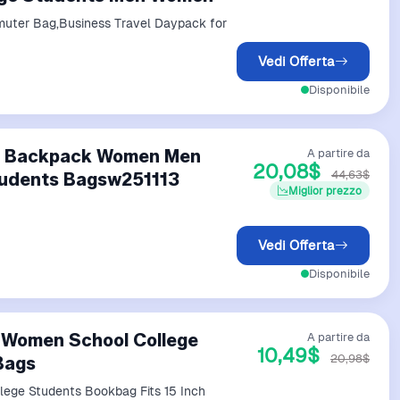
uter Bag,Business Travel Daypack for
Vedi Offerta
Disponibile
op Backpack Women Men
A partire da
20,08$
44,63$
tudents Bagsw251113
Miglior prezzo
Vedi Offerta
Disponibile
 Women School College
A partire da
10,49$
20,98$
Bags
ge Students Bookbag Fits 15 Inch