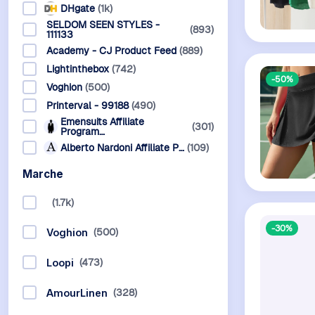
DHgate
(1k)
SELDOM SEEN STYLES -
(893)
111133
Academy - CJ Product Feed
(889)
Lightinthebox
(742)
-50%
Voghion
(500)
Printerval - 99188
(490)
Emensuits Affiliate
(301)
Program…
Alberto Nardoni Affiliate P…
(109)
Marche
(1.7k)
-30%
(500)
Voghion
(473)
Loopi
(328)
AmourLinen