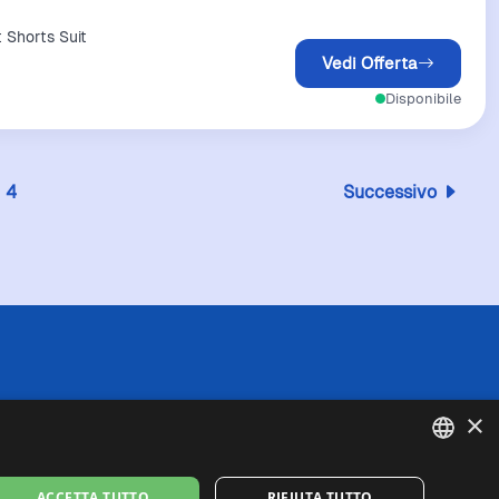
 Shorts Suit
Vedi Offerta
Disponibile
4
Successivo
 l'esattezza o la completezza delle informazioni
×
in caso di divergenze tra le informazioni
fede queste ultime. I prezzi indicati includono
se di spedizione).
ENGLISH
ACCETTA TUTTO
RIFIUTA TUTTO