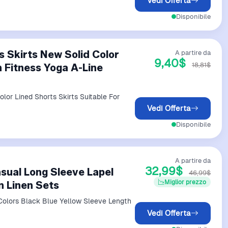
Vedi Offerta
Disponibile
s Skirts New Solid Color
A partire da
9,40$
18,81$
 Fitness Yoga A-Line
lor Lined Shorts Skirts Suitable For
Vedi Offerta
Disponibile
A partire da
32,99$
sual Long Sleeve Lapel
46,99$
Miglior prezzo
n Linen Sets
Vedi Offerta