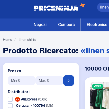
Negozi
Compara
Electronics
Home
/
linen shirts
Prodotto Ricercato:
«linen 
10000 Of
Prezzo
-30%
Distributori
AliExpress
(5.6k)
Cerqular - 100794
(1.1k)