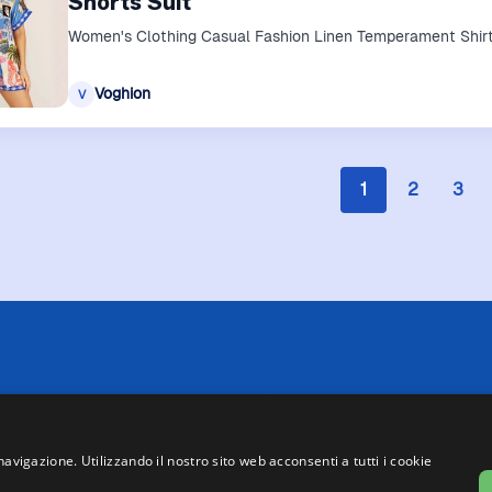
Shorts Suit
Women's Clothing Casual Fashion Linen Temperament Shirt
Voghion
V
1
2
3
 limitazioni tecniche, Price Ninja non è sempre in grado di garantire
i negozi. Pertanto, a causa della natura delle attività di Price Ninja, 
te su Price Ninja e quelle presenti sul sito web del negozio, faranno 
navigazione. Utilizzando il nostro sito web acconsenti a tutti i cookie
asse, ad eccezione dei veicoli nuovi (prezzi IVA inclusa, escluse spe