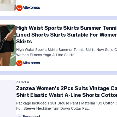
Aliexpress
High Waist Sports Skirts Summer Tenni
Lined Shorts Skirts Suitable For Women
Skirts
High Waist Sports Skirts Summer Tennis Skirts New Solid Co
Women Fitness Yoga A-Line Skirts
Aliexpress
ZANZEA
Zanzea Women's 2Pcs Suits Vintage Ca
Shirt Elastic Waist A-Line Shorts Cotto
Package included 1 Suit Blouse Pants Material 100 Cotton Colors Black Blue Yellow Sleeve Length
Full Sleeve Neckline Turn Down Collar Pat…
Banggood
B