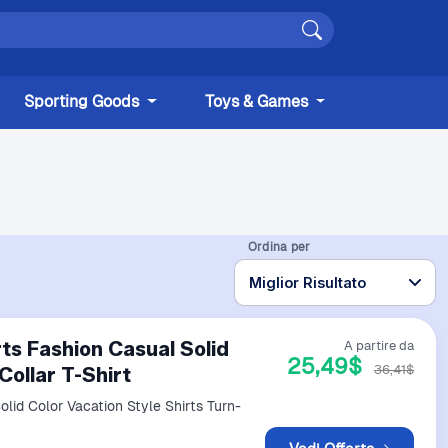
Sporting Goods
Toys & Games
Ordina per
s Fashion Casual Solid
A partire da
25,49$
36,41$
Collar T-Shirt
id Color Vacation Style Shirts Turn-