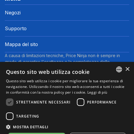
Negozi
Supporto
Mappa del sito
A causa di limitazioni tecniche, Price Ninja non è sempre in
grado di garantire l'esattezza o la completezza delle
×
informazioni fornite dai negozi. Pertanto, a causa della natura
Questo sito web utilizza cookie
delle attività di Price Ninja, in caso di divergenze tra le
informazioni visualizzate su Price Ninja e quelle presenti sul
Questo sito web utilizza i cookie per migliorare la tua esperienza di
ENGLISH
navigazione. Utilizzando il nostro sito web acconsenti a tutti i cookie
sito web del negozio, faranno fede queste ultime. I prezzi
in conformità con la nostra policy per i cookie.
Leggi di più
indicati includono tutte le tasse, ad eccezione dei veicoli nuovi
ITALIAN
(prezzi IVA inclusa, escluse spese di spedizione).
STRETTAMENTE NECESSARI
PERFORMANCE
Questo sito partecipa al Programma Partner di eBay. Potremmo
ricevere una commissione per gli acquisti idonei effettuati
TARGETING
tramite i link presenti su questa pagina.
© 2025 Performyze - P.IVA 06681730484
MOSTRA DETTAGLI
Informativa sulla Privacy
Informativa sui Cookie
Note Legali