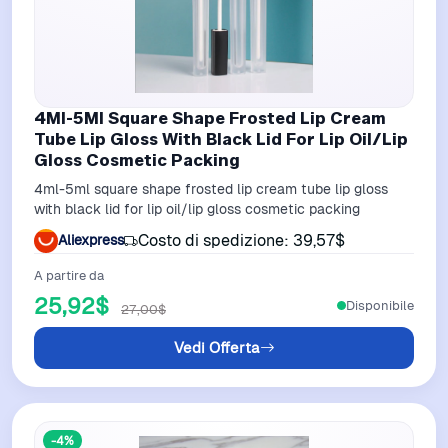
4Ml-5Ml Square Shape Frosted Lip Cream
Tube Lip Gloss With Black Lid For Lip Oil/Lip
Gloss Cosmetic Packing
4ml-5ml square shape frosted lip cream tube lip gloss
with black lid for lip oil/lip gloss cosmetic packing
Costo di spedizione: 39,57$
Aliexpress
A partire da
25,92$
Disponibile
27,00$
Vedi Offerta
-4%