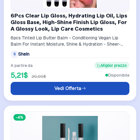
6Pcs Clear Lip Gloss, Hydrating Lip Oil, Lips
Gloss Base, High-Shine Finish Lip Gloss, For
A Glossy Look, Lip Care Cosmetics
6pcs Tinted Lip Butter Balm - Conditioning Vegan Lip
Balm For Instant Moisture, Shine & Hydration - Sheer-
Tinted, Soothing Skincare Peptide…
Shein
S
A partire da
Miglior prezzo
5,21$
Disponibile
20,00$
Vedi Offerta
-4%