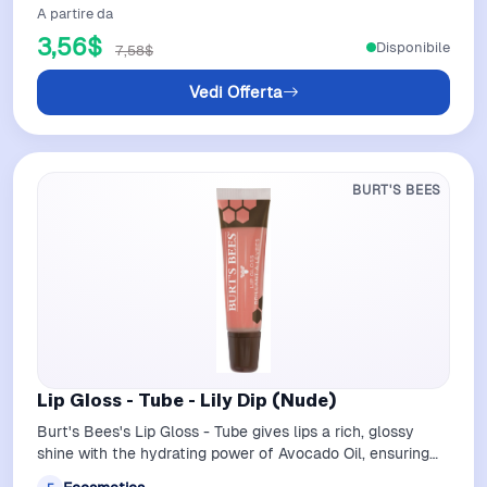
A partire da
3,56$
Disponibile
7,58$
Vedi Offerta
BURT'S BEES
Lip Gloss - Tube - Lily Dip (Nude)
Burt's Bees's Lip Gloss - Tube gives lips a rich, glossy
shine with the hydrating power of Avocado Oil, ensuring
smooth, healthy-looking li…