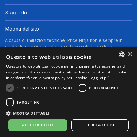
Supporto
Mappa del sito
A causa di limitazioni tecniche, Price Ninja non è sempre in
grado di garantire l'esattezza o la completezza delle
×
informazioni fornite dai negozi. Pertanto, a causa della natura
Questo sito web utilizza cookie
delle attività di Price Ninja, in caso di divergenze tra le
informazioni visualizzate su Price Ninja e quelle presenti sul
Questo sito web utilizza i cookie per migliorare la tua esperienza di
ENGLISH
navigazione. Utilizzando il nostro sito web acconsenti a tutti i cookie
sito web del negozio, faranno fede queste ultime. I prezzi
in conformità con la nostra policy per i cookie.
Leggi di più
indicati includono tutte le tasse, ad eccezione dei veicoli nuovi
ITALIAN
(prezzi IVA inclusa, escluse spese di spedizione).
STRETTAMENTE NECESSARI
PERFORMANCE
Questo sito partecipa al Programma Partner di eBay. Potremmo
ricevere una commissione per gli acquisti idonei effettuati
TARGETING
tramite i link presenti su questa pagina.
© 2025 Performyze - P.IVA 06681730484
MOSTRA DETTAGLI
Informativa sulla Privacy
Informativa sui Cookie
Note Legali
Condizioni d'uso
Preferenze cookie
ACCETTA TUTTO
RIFIUTA TUTTO