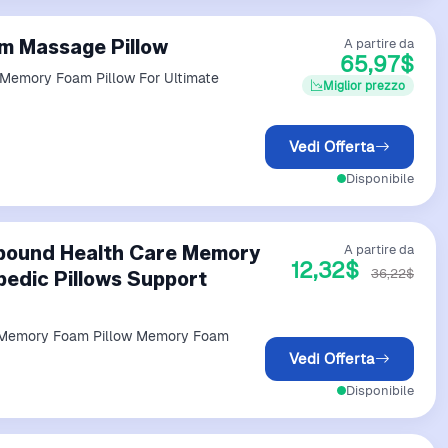
m Massage Pillow
A partire da
65,97$
Memory Foam Pillow For Ultimate
Miglior prezzo
Vedi Offerta
Disponibile
bound Health Care Memory
A partire da
12,32$
36,22$
edic Pillows Support
 Memory Foam Pillow Memory Foam
Vedi Offerta
Disponibile