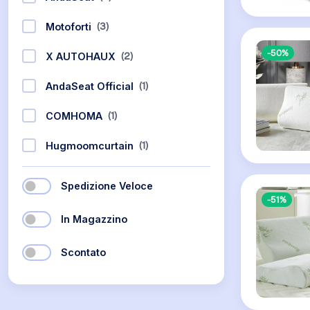
(3)
Motoforti
-50%
(2)
X AUTOHAUX
(1)
AndaSeat Official
(1)
COMHOMA
(1)
Hugmoomcurtain
Spedizione Veloce
-51%
In Magazzino
Scontato