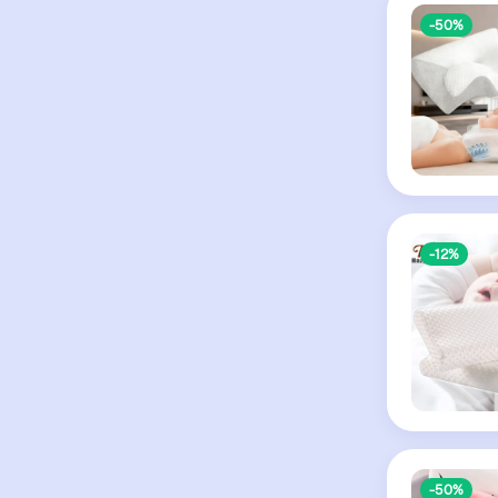
-50%
-12%
-50%