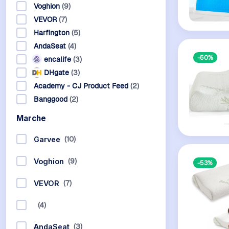
Voghion
(9)
VEVOR
(7)
Harfington
(5)
AndaSeat
(4)
-50%
encalife
(3)
DHgate
(3)
Academy - CJ Product Feed
(2)
Banggood
(2)
Marche
(10)
Garvee
(9)
Voghion
-53%
(7)
VEVOR
(4)
(3)
AndaSeat