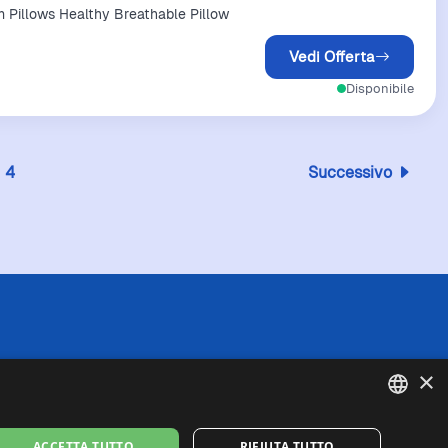
Pillows Healthy Breathable Pillow
Vedi Offerta
Disponibile
4
Successivo
 l'esattezza o la completezza delle informazioni
×
in caso di divergenze tra le informazioni
fede queste ultime. I prezzi indicati includono
se di spedizione).
ENGLISH
ACCETTA TUTTO
RIFIUTA TUTTO