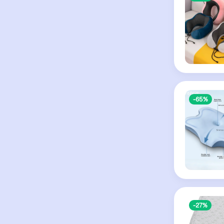
-65%
-27%