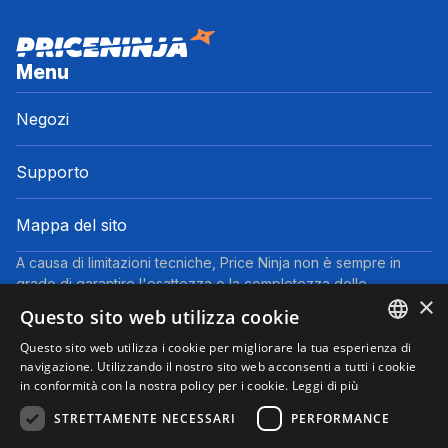
Menu
Negozi
Supporto
Mappa del sito
A causa di limitazioni tecniche, Price Ninja non è sempre in
grado di garantire l'esattezza o la completezza delle
×
informazioni fornite dai negozi. Pertanto, a causa della natura
Questo sito web utilizza cookie
delle attività di Price Ninja, in caso di divergenze tra le
informazioni visualizzate su Price Ninja e quelle presenti sul
Questo sito web utilizza i cookie per migliorare la tua esperienza di
ENGLISH
navigazione. Utilizzando il nostro sito web acconsenti a tutti i cookie
sito web del negozio, faranno fede queste ultime. I prezzi
in conformità con la nostra policy per i cookie.
Leggi di più
indicati includono tutte le tasse, ad eccezione dei veicoli nuovi
ITALIAN
(prezzi IVA inclusa, escluse spese di spedizione).
STRETTAMENTE NECESSARI
PERFORMANCE
Questo sito partecipa al Programma Partner di eBay. Potremmo