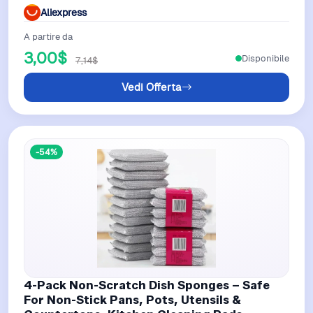
Pads
Aliexpress
A partire da
3,00$
Disponibile
7,14$
Vedi Offerta
-54%
4-Pack Non-Scratch Dish Sponges – Safe
For Non-Stick Pans, Pots, Utensils &