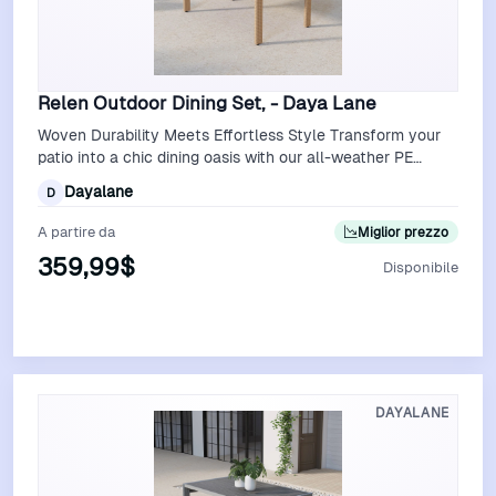
Relen Outdoor Dining Set, - Daya Lane
Woven Durability Meets Effortless Style Transform your
patio into a chic dining oasis with our all-weather PE
rattan dining set, where time…
Dayalane
D
A partire da
Miglior prezzo
359,99$
Disponibile
Vedi Offerta
DAYALANE