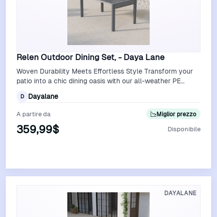
Relen Outdoor Dining Set, - Daya Lane
Woven Durability Meets Effortless Style Transform your
patio into a chic dining oasis with our all-weather PE
rattan dining set, where time…
Dayalane
D
A partire da
Miglior prezzo
359,99$
Disponibile
Vedi Offerta
DAYALANE