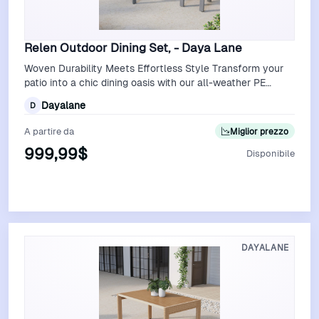
Relen Outdoor Dining Set, - Daya Lane
Woven Durability Meets Effortless Style Transform your
patio into a chic dining oasis with our all-weather PE
rattan dining set, where time…
Dayalane
D
A partire da
Miglior prezzo
999,99$
Disponibile
Vedi Offerta
DAYALANE