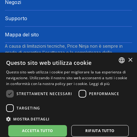
Negozi
Supporto
Mappa del sito
A causa di limitazioni tecniche, Price Ninja non è sempre in
grado di garantire l'esattezza o la completezza delle
×
informazioni fornite dai negozi. Pertanto, a causa della natura
Questo sito web utilizza cookie
delle attività di Price Ninja, in caso di divergenze tra le
informazioni visualizzate su Price Ninja e quelle presenti sul
Questo sito web utilizza i cookie per migliorare la tua esperienza di
ENGLISH
navigazione. Utilizzando il nostro sito web acconsenti a tutti i cookie
sito web del negozio, faranno fede queste ultime. I prezzi
in conformità con la nostra policy per i cookie.
Leggi di più
indicati includono tutte le tasse, ad eccezione dei veicoli nuovi
ITALIAN
(prezzi IVA inclusa, escluse spese di spedizione).
STRETTAMENTE NECESSARI
PERFORMANCE
Questo sito partecipa al Programma Partner di eBay. Potremmo
ricevere una commissione per gli acquisti idonei effettuati
TARGETING
tramite i link presenti su questa pagina.
© 2025 Performyze - P.IVA 06681730484
MOSTRA DETTAGLI
Informativa sulla Privacy
Informativa sui Cookie
Note Legali
Condizioni d'uso
Preferenze cookie
ACCETTA TUTTO
RIFIUTA TUTTO