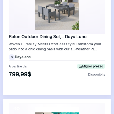
Relen Outdoor Dining Set, - Daya Lane
Woven Durability Meets Effortless Style Transform your
patio into a chic dining oasis with our all-weather PE
rattan dining set, where time…
Dayalane
D
A partire da
Miglior prezzo
799,99$
Disponibile
Vedi Offerta
-56%