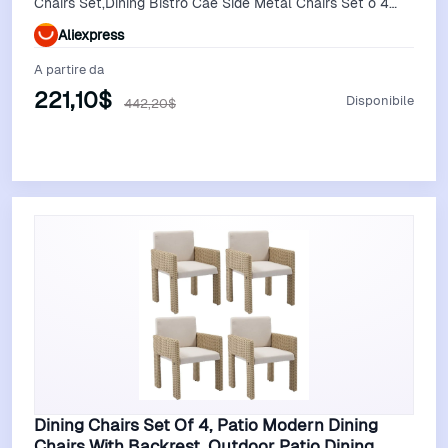
Chairs Set,Dining Bistro Cae Side Metal Chairs Set o 4
with Arms and Seat Cu
Aliexpress
A partire da
221,10$
Disponibile
442,20$
Vedi Offerta
Dining Chairs Set Of 4, Patio Modern Dining
Chairs With Backrest, Outdoor Patio Dining