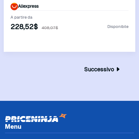
Garden Poolside Beig
Aliexpress
A partire da
228,52$
Disponibile
408,07$
Vedi Offerta
Successivo
Menu