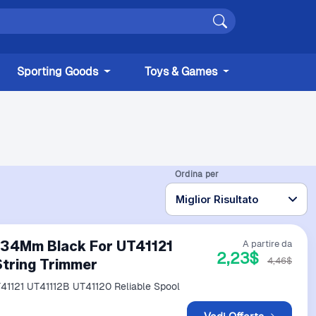
Sporting Goods
Toys & Games
Ordina per
*34Mm Black For UT41121
A partire da
2,23$
4,46$
String Trimmer
41121 UT41112B UT41120 Reliable Spool