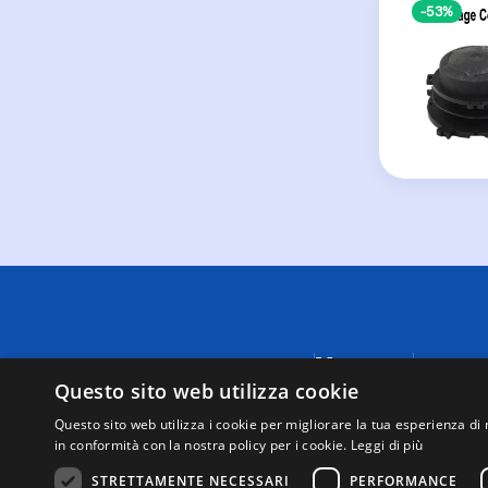
-53%
Menu
A causa di
fornite da
Questo sito web utilizza cookie
Negozi
visualizza
Supporto
Questo sito web utilizza i cookie per migliorare la tua esperienza di 
tutte le t
in conformità con la nostra policy per i cookie.
Leggi di più
Mappa del
Questo sit
sito
tramite i 
STRETTAMENTE NECESSARI
PERFORMANCE