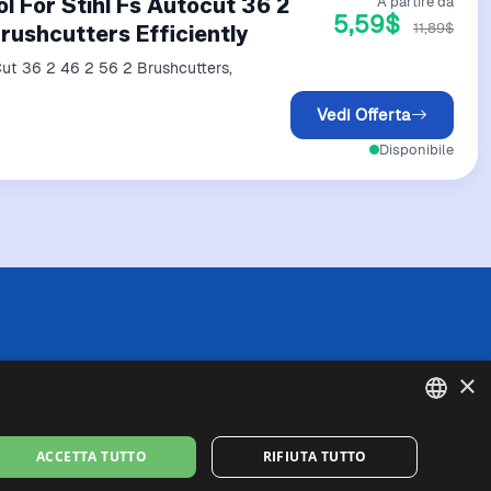
 For Stihl Fs Autocut 36 2
A partire da
5,59$
11,89$
rushcutters Efficiently
Cut 36 2 46 2 56 2 Brushcutters,
Vedi Offerta
Disponibile
 l'esattezza o la completezza delle informazioni
×
in caso di divergenze tra le informazioni
fede queste ultime. I prezzi indicati includono
se di spedizione).
ENGLISH
ACCETTA TUTTO
RIFIUTA TUTTO
missione per gli acquisti idonei effettuati
ITALIAN