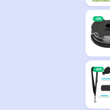
-18%
-69%