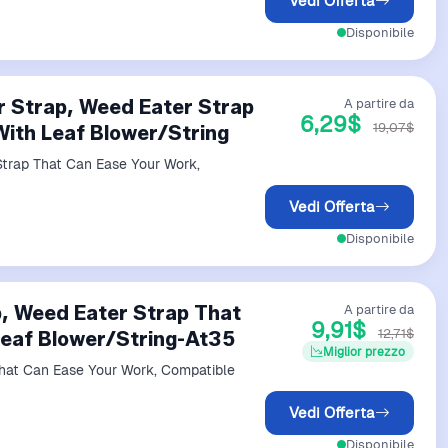
Vedi Offerta
Disponibile
r Strap, Weed Eater Strap
A partire da
6,29$
19,07$
ith Leaf Blower/String
Strap That Can Ease Your Work,
Vedi Offerta
Disponibile
p, Weed Eater Strap That
A partire da
9,91$
12,71$
Leaf Blower/String-At35
Miglior prezzo
That Can Ease Your Work, Compatible
Vedi Offerta
Disponibile