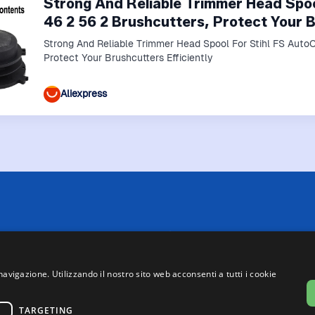
Strong And Reliable Trimmer Head Spool
46 2 56 2 Brushcutters, Protect Your B
Strong And Reliable Trimmer Head Spool For Stihl FS Auto
Protect Your Brushcutters Efficiently
Aliexpress
 limitazioni tecniche, Price Ninja non è sempre in grado di garantire
i negozi. Pertanto, a causa della natura delle attività di Price Ninja, 
te su Price Ninja e quelle presenti sul sito web del negozio, faranno 
navigazione. Utilizzando il nostro sito web acconsenti a tutti i cookie
asse, ad eccezione dei veicoli nuovi (prezzi IVA inclusa, escluse spe
o partecipa al Programma Partner di eBay. Potremmo ricevere una com
link presenti su questa pagina.
TARGETING