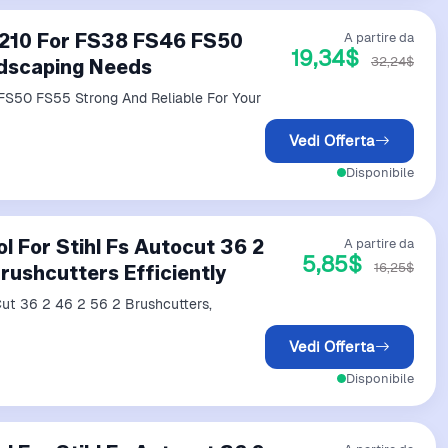
 3210 For FS38 FS46 FS50
A partire da
19,34$
32,24$
ndscaping Needs
FS50 FS55 Strong And Reliable For Your
Vedi Offerta
Disponibile
 For Stihl Fs Autocut 36 2
A partire da
5,85$
16,25$
rushcutters Efficiently
Cut 36 2 46 2 56 2 Brushcutters,
Vedi Offerta
Disponibile