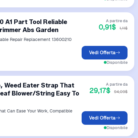
0 A1 Part Tool Reliable
A partire da
0,91$
1,11$
Trimmer Abs Garden
liable Repair Replacement 13600210
Vedi Offerta
Disponibile
p, Weed Eater Strap That
A partire da
29,17$
94,09$
eaf Blower/String Easy To
That Can Ease Your Work, Compatible
Vedi Offerta
Disponibile