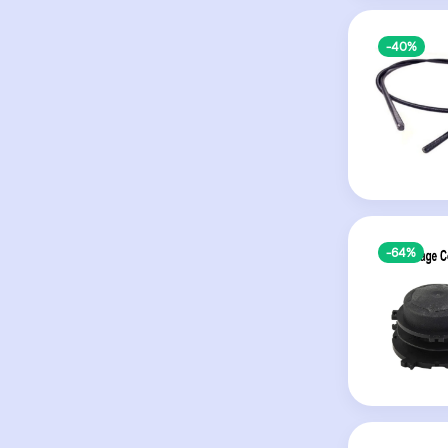
-40%
-64%