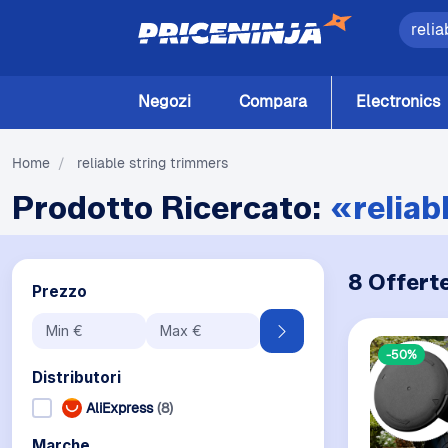
Negozi
Compara
Electronics
Home
/
reliable string trimmers
Prodotto Ricercato:
«reliab
8 Offert
Prezzo
-50%
Distributori
AliExpress
(8)
Marche