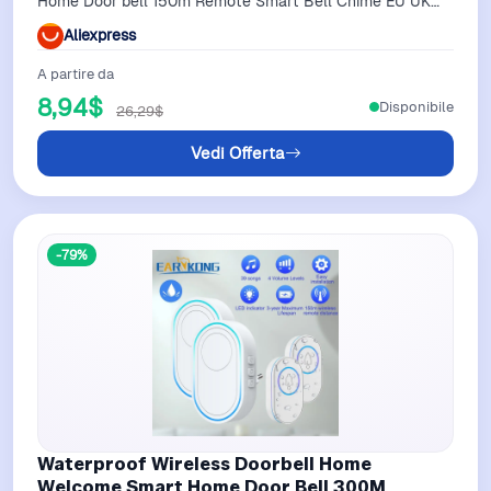
Home Door bell 150m Remote Smart Bell Chime EU UK
US Plug Optional
Aliexpress
A partire da
8,94$
Disponibile
26,29$
Vedi Offerta
-79%
Waterproof Wireless Doorbell Home
Welcome Smart Home Door Bell 300M