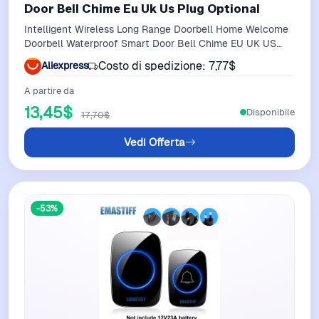
Door Bell Chime Eu Uk Us Plug Optional
Intelligent Wireless Long Range Doorbell Home Welcome
Doorbell Waterproof Smart Door Bell Chime EU UK US
Plug Optional
Costo di spedizione: 7,77$
Aliexpress
A partire da
13,45$
Disponibile
17,70$
Vedi Offerta
-53%