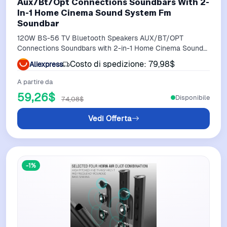
Aux/Bt/Opt Connections Soundbars With 2-
In-1 Home Cinema Sound System Fm
Soundbar
120W BS-56 TV Bluetooth Speakers AUX/BT/OPT
Connections Soundbars with 2-in-1 Home Cinema Sound
System FM Soundbar
Costo di spedizione: 79,98$
Aliexpress
A partire da
59,26$
Disponibile
74,08$
Vedi Offerta
-1%