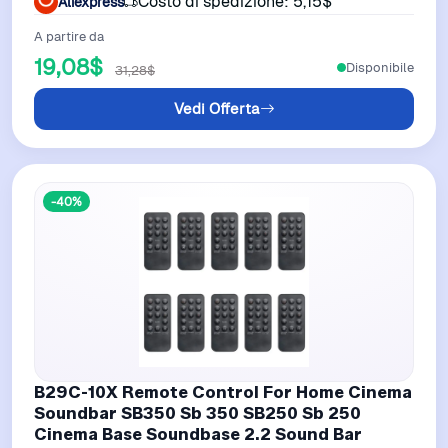
Costo di spedizione: 5,15$
Aliexpress
A partire da
19,08$
Disponibile
31,28$
Vedi Offerta
-40%
B29C-10X Remote Control For Home Cinema
Soundbar SB350 Sb 350 SB250 Sb 250
Cinema Base Soundbase 2.2 Sound Bar