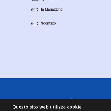
In Magazzino
Scontato
Menu
A causa di
Questo sito web utilizza cookie
fornite da
Negozi