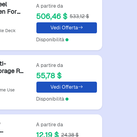
eel
A partire da
en For
506,46 $
533,12 $
nts
Vedi Offerta
ble Deck
Disponibilità
ti-
A partire da
orage Ra
55,78 $
Water...
Vedi Offerta
ome Use
Disponibilità
p
A partire da
12,19 $
24,38 $