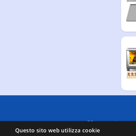
Menu
A causa di
Questo sito web utilizza cookie
fornite da
Negozi
visualizza