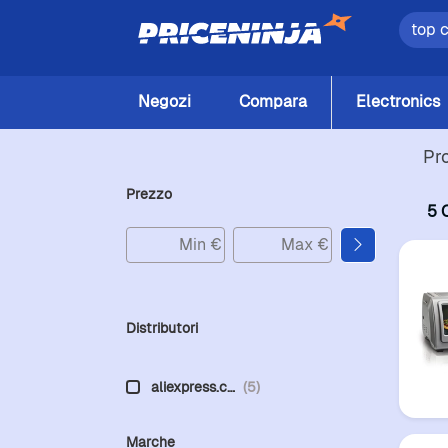
Negozi
Compara
Electronics
Pr
Prezzo
5 
Distributori
aliexpress.c…
(5)
Marche