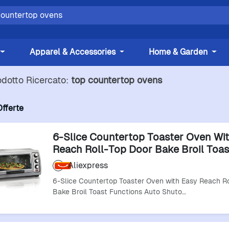
Apparel & Accessories
Home & Garden
odotto Ricercato:
top countertop ovens
Offerte
6-Slice Countertop Toaster Oven Wi
Reach Roll-Top Door Bake Broil Toas
Functions Auto Shutoff Silver
Aliexpress
6-Slice Countertop Toaster Oven with Easy Reach R
Bake Broil Toast Functions Auto Shuto…