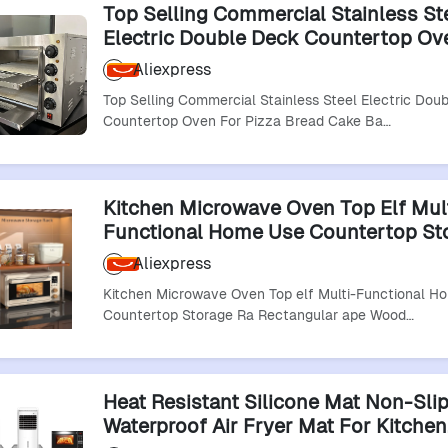
Top Selling Commercial Stainless St
Electric Double Deck Countertop Ov
Pizza Bread Cake Baking In Restaura
Aliexpress
Kitchens
Top Selling Commercial Stainless Steel Electric Dou
Countertop Oven For Pizza Bread Cake Ba…
Kitchen Microwave Oven Top Elf Mul
Functional Home Use Countertop St
Rectangular Ape Wood Material IPX4 
Aliexpress
Kitchen Microwave Oven Top elf Multi-Functional H
Countertop Storage Ra Rectangular ape Wood…
Heat Resistant Silicone Mat Non-Sli
Waterproof Air Fryer Mat For Kitchen