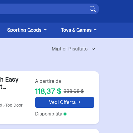
Sporting Goods
Toys & Games
th Easy
A partire da
t
118,37 $
338,08 $
Vedi Offerta
oll-Top Door
Disponibilità