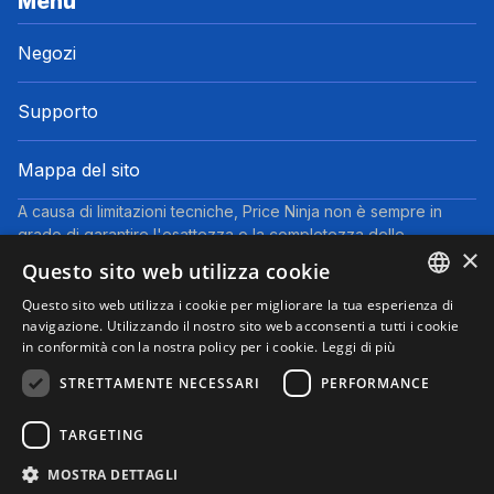
Menu
Negozi
Supporto
Mappa del sito
A causa di limitazioni tecniche, Price Ninja non è sempre in
grado di garantire l'esattezza o la completezza delle
×
informazioni fornite dai negozi. Pertanto, a causa della natura
Questo sito web utilizza cookie
delle attività di Price Ninja, in caso di divergenze tra le
informazioni visualizzate su Price Ninja e quelle presenti sul
Questo sito web utilizza i cookie per migliorare la tua esperienza di
ENGLISH
navigazione. Utilizzando il nostro sito web acconsenti a tutti i cookie
sito web del negozio, faranno fede queste ultime. I prezzi
in conformità con la nostra policy per i cookie.
Leggi di più
indicati includono tutte le tasse, ad eccezione dei veicoli nuovi
ITALIAN
(prezzi IVA inclusa, escluse spese di spedizione).
STRETTAMENTE NECESSARI
PERFORMANCE
Questo sito partecipa al Programma Partner di eBay. Potremmo
ricevere una commissione per gli acquisti idonei effettuati
TARGETING
tramite i link presenti su questa pagina.
© 2025 Performyze - P.IVA 06681730484
MOSTRA DETTAGLI
Informativa sulla Privacy
Informativa sui Cookie
Note Legali