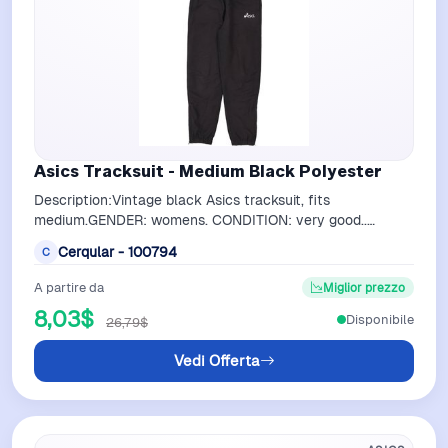
Asics Tracksuit - Medium Black Polyester
Description:Vintage black Asics tracksuit, fits
medium.GENDER: womens. CONDITION: very good..
STYLE: tracksuit. ERA: 1990s. COLOUR: black. …
Cerqular - 100794
C
A partire da
Miglior prezzo
8,03$
Disponibile
26,79$
Vedi Offerta