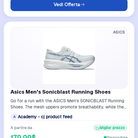
Vedi Offerta
ASICS
Asics Men's Sonicblast Running Shoes
Go for a run with the ASICS Men's SONICBLAST Running
Shoes. The mesh uppers promote breathability, while the
FF BLAST MAX and FF TURBO mids…
Academy - cj product feed
A
A partire da
Miglior prezzo
179,99$
Disponibile