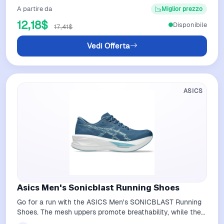
A partire da
Miglior prezzo
12,18$
Disponibile
17,41$
Vedi Offerta
ASICS
Asics Men's Sonicblast Running Shoes
Go for a run with the ASICS Men's SONICBLAST Running
Shoes. The mesh uppers promote breathability, while the
FF BLAST MAX and FF TURBO mids…