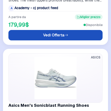
Shoes. The mesh uppers promote breathability, while the
FF BLAST MAX and FF TURBO mids…
Academy - cj product feed
A
A partire da
Miglior prezzo
179,99$
Disponibile
Vedi Offerta
ASICS
Asics Men's Sonicblast Running Shoes