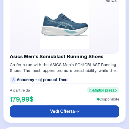
ASICS
Asics Men's Sonicblast Running Shoes
Go for a run with the ASICS Men's SONICBLAST Running
Shoes. The mesh uppers promote breathability, while the
FF BLAST MAX and FF TURBO mids…
Academy - cj product feed
A
A partire da
Miglior prezzo
179,99$
Disponibile
Vedi Offerta