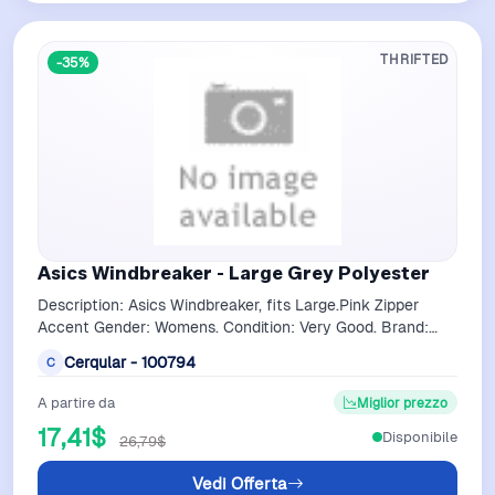
THRIFTED
-35%
Asics Windbreaker - Large Grey Polyester
Description: Asics Windbreaker, fits Large.Pink Zipper
Accent Gender: Womens. Condition: Very Good. Brand:
Asics. Product Type: Windbreaker…
Cerqular - 100794
C
A partire da
Miglior prezzo
17,41$
Disponibile
26,79$
Vedi Offerta