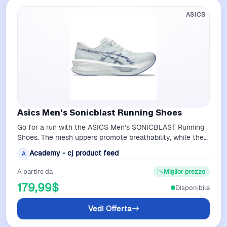
ASICS
Asics Men's Sonicblast Running Shoes
Go for a run with the ASICS Men's SONICBLAST Running
Shoes. The mesh uppers promote breathability, while the
FF BLAST MAX and FF TURBO mids…
Academy - cj product feed
A
A partire da
Miglior prezzo
179,99$
Disponibile
Vedi Offerta