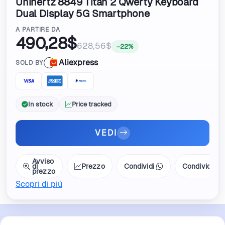
Unihertz 8849 Titan 2 Qwerty Keyboard
Dual Display 5G Smartphone
Smartphone 15 4.5" 12GB 512GB Mobile
A PARTIRE DA
Phone 5000Mah 33W Phones
490,28$
628,56$
−22%
Aliexpress
SOLD BY
In stock
Price tracked
VEDI
Avviso
di
Prezzo
Condividi
Condividi
prezzo
Scopri di piú