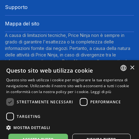
Supporto
Mappa del sito
A causa di limitazioni tecniche, Price Ninja non è sempre in
grado di garantire l'esattezza o la completezza delle
informazioni fornite dai negozi. Pertanto, a causa della natura
delle attività di Price Ninja, in caso di divergenze tra le
informazioni visualizzate su Price Ninja e quelle presenti sul
×
sito web del negozio, faranno fede queste ultime. I prezzi
Questo sito web utilizza cookie
indicati includono tutte le tasse, ad eccezione dei veicoli nuovi
Questo sito web utilizza i cookie per migliorare la tua esperienza di
(prezzi IVA inclusa, escluse spese di spedizione).
ENGLISH
navigazione. Utilizzando il nostro sito web acconsenti a tutti i cookie
Questo sito partecipa al Programma Partner di eBay. Potremmo
in conformità con la nostra policy per i cookie.
Leggi di più
ricevere una commissione per gli acquisti idonei effettuati
ITALIAN
tramite i link presenti su questa pagina.
STRETTAMENTE NECESSARI
PERFORMANCE
© 2025 Performyze - P.IVA 06681730484
Informativa sulla Privacy
Informativa sui Cookie
Note Legali
TARGETING
Condizioni d'uso
Preferenze cookie
MOSTRA DETTAGLI