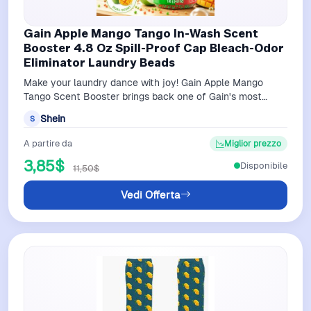
Gain Apple Mango Tango In-Wash Scent
Booster 4.8 Oz Spill-Proof Cap Bleach-Odor
Eliminator Laundry Beads
Make your laundry dance with joy! Gain Apple Mango
Tango Scent Booster brings back one of Gain's most
beloved fan-favorite fragrances, now …
Shein
S
A partire da
Miglior prezzo
3,85$
Disponibile
11,50$
Vedi Offerta