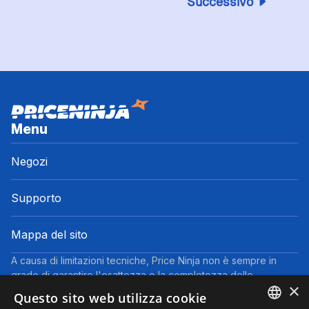
Successivo
Menu
Negozi
Supporto
Mappa del sito
A causa di limitazioni tecniche, Price Ninja non è sempre in
grado di garantire l'esattezza o la completezza delle
×
informazioni fornite dai negozi. Pertanto, a causa della natura
Questo sito web utilizza cookie
delle attività di Price Ninja, in caso di divergenze tra le