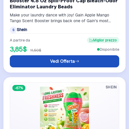
Booster 4.8 Oz Spill-Proof Cap Bleach-Odor
Eliminator Laundry Beads
Make your laundry dance with joy! Gain Apple Mango
Tango Scent Booster brings back one of Gain's most
beloved fan-favorite fragrances, now …
Shein
S
A partire da
Miglior prezzo
3,85$
Disponibile
11,50$
Vedi Offerta
SHEIN
-67%