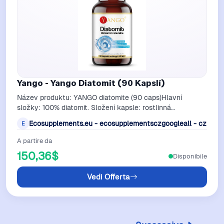
Yango - Yango Diatomit (90 Kapslí)
Název produktu: YANGO diatomite (90 caps)Hlavní
složky: 100% diatomit. Složení kapsle: rostlinná
celulóza.Obsah a balení: Balení obsahuje 9…
Ecosupplements.eu - ecosupplementsczgoogleall - cz
E
A partire da
150,36$
Disponibile
Vedi Offerta