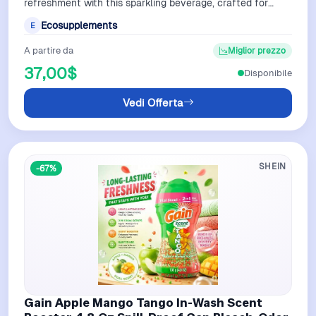
refreshment with this sparkling beverage, crafted for
those who appreciate clean, natural …
Ecosupplements
E
A partire da
Miglior prezzo
37,00$
Disponibile
Vedi Offerta
SHEIN
-67%
Gain Apple Mango Tango In-Wash Scent